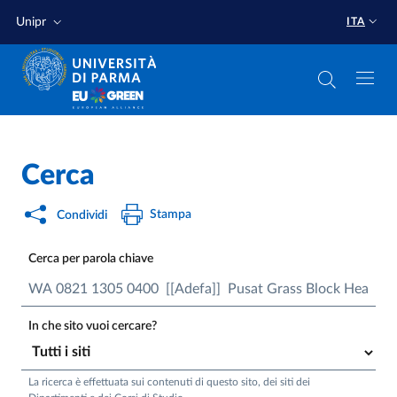
Salta al contenuto principale
Salta a fondo pagina
Unipr
ITA
Cerca
Stampa
Condividi
Cerca per parola chiave
In che sito vuoi cercare?
La ricerca è effettuata sui contenuti di questo sito, dei siti dei