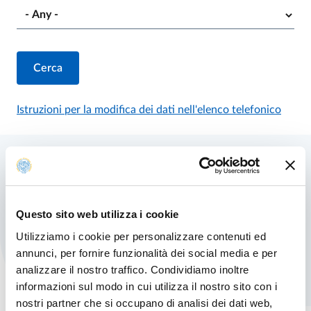
Istruzioni per la modifica dei dati nell'elenco telefonico
Search results
Dott.ssa
Flavia Evandri
TECHNICAL ADMINISTRATIVE STAFF
ORGANIZATIONAL AFFILIATION:
U.O. SUPPORTO ALLA RICERCA NAZIONALE E INDUSTRIALE
T.
+39 0521 903914
Questo sito web utilizza i cookie
E.
flavia.evandri@unipr.it
Utilizziamo i cookie per personalizzare contenuti ed
annunci, per fornire funzionalità dei social media e per
analizzare il nostro traffico. Condividiamo inoltre
informazioni sul modo in cui utilizza il nostro sito con i
nostri partner che si occupano di analisi dei dati web,