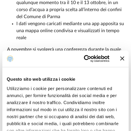
qualunque momento tra il 10 e il 13 ottobre, in un
corso d’acqua a propria scelta all’interno dei confini
del Comune di Parma
I dati vengono caricati mediante una app apposita su
una mappa online condivisa e visualizzati in tempo
reale
A novembre si svolgerà una conferenza durante la quale
sarà presentata l’analisi dei dati raccolti. L’obiettivo è
quello di identificare criticità e luoghi di pregio che
caratterizzano i nostri corsi d’acqua e proporre misure di
mitigazione degli impatti, ripristino e tutela degli
Questo sito web utilizza i cookie
ecosistemi acquatici.
Utilizziamo i cookie per personalizzare contenuti ed
annunci, per fornire funzionalità dei social media e per
Il
Water Blitz
si inserisce all’interno di
FreshWater Watch
analizzare il nostro traffico. Condividiamo inoltre
Parma
, il più grande progetto di monitoraggio
informazioni sul modo in cui utilizza il nostro sito con i
partecipato delle acque avviato nel Comune di Parma,
nostri partner che si occupano di analisi dei dati web,
oltre che nell’omonimo evento internazionale gestito
pubblicità e social media, i quali potrebbero combinarle
dall’associazione
Earthwatch Europe
. Partito a gennaio
con altre informazioni che ha fornito loro o che hanno