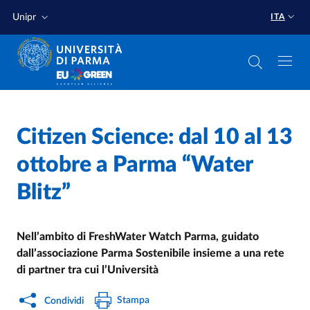
Salta al contenuto principale
Salta a fondo pagina
Unipr
ITA
Home
/
Citizen Science: dal 10 al 13
Cerca una notizia
/
ottobre a Parma “Water
Blitz”
Nell’ambito di FreshWater Watch Parma, guidato
dall’associazione Parma Sostenibile insieme a una rete
di partner tra cui l’Università
Stampa
Condividi