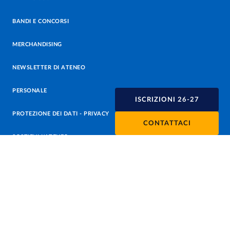
BANDI E CONCORSI
MERCHANDISING
NEWSLETTER DI ATENEO
PERSONALE
ISCRIZIONI 26-27
PROTEZIONE DEI DATI - PRIVACY
CONTATTACI
SOSTIENI L'ATENEO
UFFICIO STAMPA
URP - UFFICIO RELAZIONI CON IL PUBBLICO
Facebook
Instagram
TikTok
X
Linkedin
Youtube
Flickr
WhatsAp