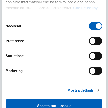
con altre informazioni che ha fornito loro o che hanno
raccolto dal suo utilizzo dei loro servizi.
Cookie Policy.
Selezione
Necessari
del
consenso
Preferenze
Statistiche
Construction Plan and other related Plans
The Plan is displayed on this page, along with
Marketing
other Plans that are related to the topic.
CONSTRUCTION PLAN AND OTHER RELATE
FIND OUT MORE
Mostra dettagli
Accetta tutti i cookie