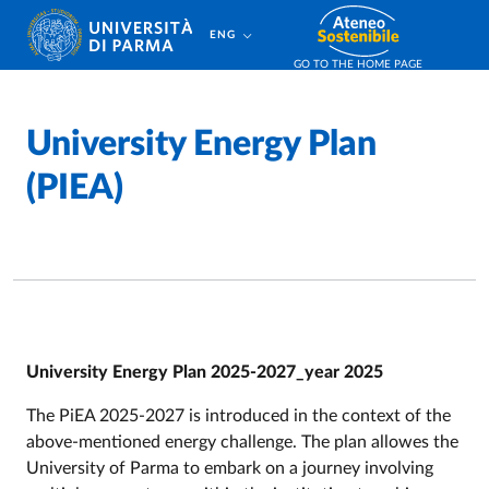
Skip to main content
Skip to footer
ENG
GO TO THE HOME PAGE
University Energy Plan
(PIEA)
University Energy Plan 2025-2027_year 2025
The PiEA 2025-2027 is introduced in the context of the
above-mentioned energy challenge. The plan allowes the
University of Parma to embark on a journey involving