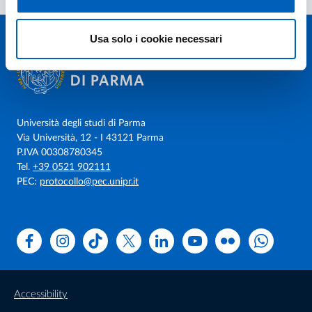
Usa solo i cookie necessari
Università degli studi di Parma
Via Università, 12 - I 43121 Parma
P.IVA 00308780345
Tel.
+39 0521 902111
PEC:
protocollo@pec.unipr.it
Facebook
Instagram
TikTok
X
Linkedin
Youtube
Flickr
WhatsAp
Accessibility