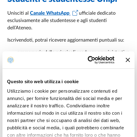
Unisciti al
Canale WhatsApp
ufficiale dedicato
esclusivamente alle studentesse e agli studenti
dell’Ateneo.
Iscrivendoti, potrai ricevere aggiornamenti puntuali su:
promemoria delle principali scadenze amministrative
avvisi e iniziative di orientamento per la scelta del
percorso magistrale
informazioni utili per gestire al meglio il tuo
Questo sito web utilizza i cookie
percorso universitario.
Utilizziamo i cookie per personalizzare contenuti ed
annunci, per fornire funzionalità dei social media e per
analizzare il nostro traffico. Condividiamo inoltre
Future matricole
informazioni sul modo in cui utilizza il nostro sito con i
nostri partner che si occupano di analisi dei dati web,
Per accompagnarti nei primi passi verso il tuo futuro
pubblicità e social media, i quali potrebbero combinarle
accademico abbiamo attivato un
canale WhatsApp
con altre informazioni che ha fornito loro o che hanno