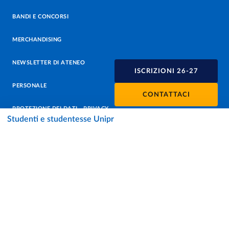
BANDI E CONCORSI
MERCHANDISING
NEWSLETTER DI ATENEO
ISCRIZIONI 26-27
PERSONALE
CONTATTACI
PROTEZIONE DEI DATI - PRIVACY
Studenti e studentesse Unipr
SOSTIENI L'ATENEO
UFFICIO STAMPA
URP - UFFICIO RELAZIONI CON IL PUBBLICO
Facebook
Instagram
TikTok
X
Linkedin
Youtube
Flickr
WhatsAp