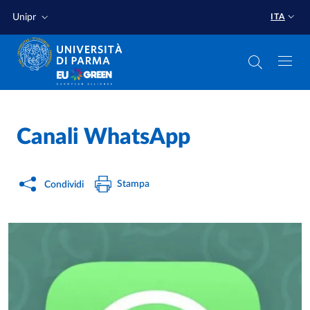
Salta al contenuto principale
Salta a fondo pagina
Unipr
ITA
Home
/
Canali WhatsApp
Stampa
Condividi