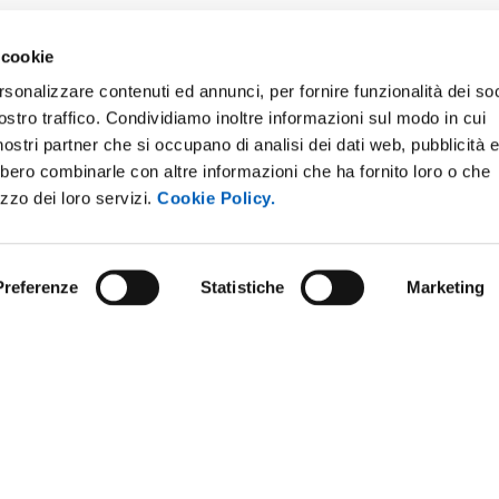
 cookie
rsonalizzare contenuti ed annunci, per fornire funzionalità dei soc
ostro traffico. Condividiamo inoltre informazioni sul modo in cui
ONLINE
NEWSLETTER DI ATENEO
i nostri partner che si occupano di analisi dei dati web, pubblicità 
 E AMICI DELL’UNIVERSITÀ DI
PERSONALE
bbero combinarle con altre informazioni che ha fornito loro o che
A
izzo dei loro servizi.
Cookie Policy.
PROTEZIONE DEI DATI - PRIV
ISTRAZIONE TRASPARENTE
SOSTIENI L'ATENEO
O SOSTENIBILE
Preferenze
Statistiche
Marketing
UFFICIO STAMPA
 E CONCORSI
URP - UFFICIO RELAZIONI CON
ANDISING
PUBBLICO
Note legali
Privacy policy
Social media policy