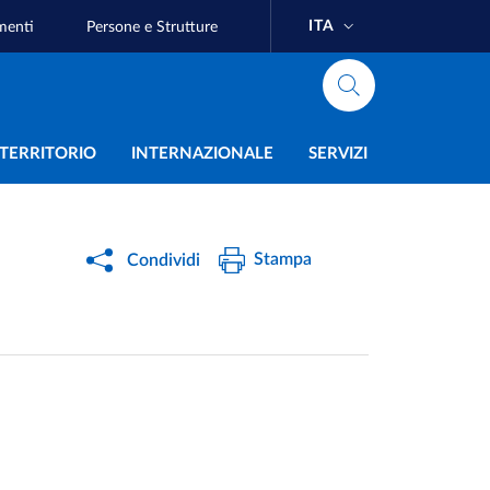
ITA
menti
Persone e Strutture
e
L TERRITORIO
INTERNAZIONALE
SERVIZI
Stampa
Condividi