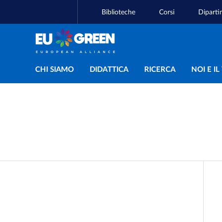
Biblioteche
Corsi
Diparti
Navigazione principal
CHI SIAMO
DIDATTICA
RICERCA
NOI E I