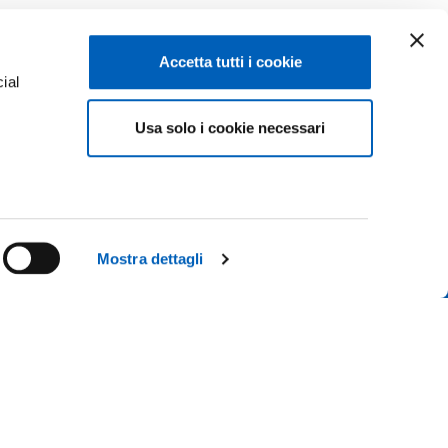
Accetta tutti i cookie
ial
Facebook
Linkedin
Usa solo i cookie necessari
e
Instagram
Youtube
ACY
TikTok
Flickr
ISCRIZIONI 26-27
X
WhatsApp
Mostra dettagli
CONTATTACI
 IL