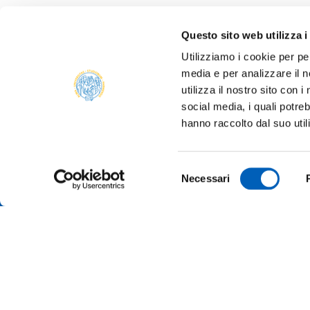
Questo sito web utilizza i
Utilizziamo i cookie per pe
media e per analizzare il n
ALBO 
utilizza il nostro sito con 
ALUMNI
social media, i quali potre
PARM
hanno raccolto dal suo util
Università degli studi di Parma
AMMIN
Via Università, 12 - I 43121 Parma
P.IVA 00308780345
ATENE
Selezione
Tel.
+39 0521 902111
Necessari
del
PEC:
protocollo@pec.unipr.it
BANDI
consenso
MERCH
Accessibilità
Cookie settings
Informazioni sul sito
© 2026 Università di Parma - All rights reserved