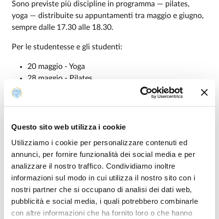
Sono previste più discipline in programma — pilates,
yoga — distribuite su appuntamenti tra maggio e giugno,
sempre dalle 17.30 alle 18.30.
Per le studentesse e gli studenti:
20 maggio - Yoga
28 maggio - Pilates
10 giugno - Yoga
18 giugno - Pilates
22 giugno - Yoga
Questo sito web utilizza i cookie
Per le/i dipendenti :
Utilizziamo i cookie per personalizzare contenuti ed
29 maggio - Yoga
annunci, per fornire funzionalità dei social media e per
25 giugno - Pilates
analizzare il nostro traffico. Condividiamo inoltre
informazioni sul modo in cui utilizza il nostro sito con i
L'iniziativa è gratuita e forniamo noi i tappetini.
nostri partner che si occupano di analisi dei dati web,
pubblicità e social media, i quali potrebbero combinarle
Gli incontri si svolgeranno presso la sede del CAI, in
con altre informazioni che ha fornito loro o che hanno
Piazzale San Francesco 2, a Parma.