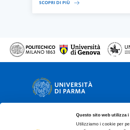
UNIPR4LIFE: L'UNIVERSITÀ
SCOPRI DI PIÙ
Università degli studi di Parma
Questo sito web utilizza i
Via Università, 12 - I 43121 Parma
P.IVA 00308780345
Utilizziamo i cookie per pe
Tel.
+39 0521 902111