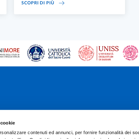
 DI PARMA PER IL BEN-ESSERE DELLA COMUNITÀ
WELFARE E BENESSERE SUL LUOGO 
SCOPRI DI PIÙ
 cookie
rsonalizzare contenuti ed annunci, per fornire funzionalità dei soc