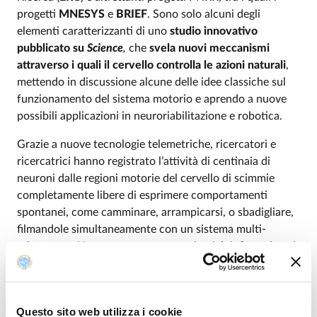
progetti
MNESYS
e
BRIEF
. Sono solo alcuni degli
elementi caratterizzanti di uno
studio innovativo
pubblicato su
Science
,
che
svela nuovi meccanismi
attraverso i quali il cervello controlla le azioni naturali
,
mettendo in discussione alcune delle idee classiche sul
funzionamento del sistema motorio e aprendo a nuove
possibili applicazioni in neuroriabilitazione e robotica.
Grazie a nuove tecnologie telemetriche, ricercatori e
ricercatrici hanno registrato l’attività di centinaia di
neuroni dalle regioni motorie del cervello di scimmie
completamente libere di esprimere comportamenti
spontanei, come camminare, arrampicarsi, o sbadigliare,
filmandole simultaneamente con un sistema multi-
telecamera. Un enorme passo avanti poiché, fino ad oggi,
le tecnologie a disposizione costringevano a studiare
cervelli immobili durante azioni apprese e stereotipate,
mentre ora è possibile capire come il cervello orchestri i
Questo sito web utilizza i cookie
movimenti spontanei in situazioni naturali. “
I nostri