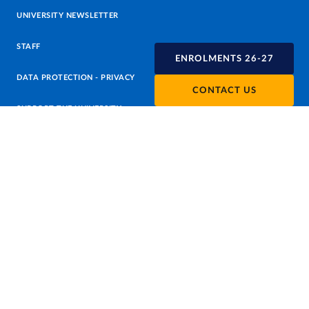
UNIVERSITY NEWSLETTER
STAFF
ENROLMENTS 26-27
DATA PROTECTION - PRIVACY
CONTACT US
SUPPORT THE UNIVERSITY
PRESS OFFICE
URP - PUBLIC RELATIONS OFFICE
Facebook
Instagram
TikTok
X
Linkedin
Youtube
Flickr
WhatsAp
Accessibility
Cookie settings