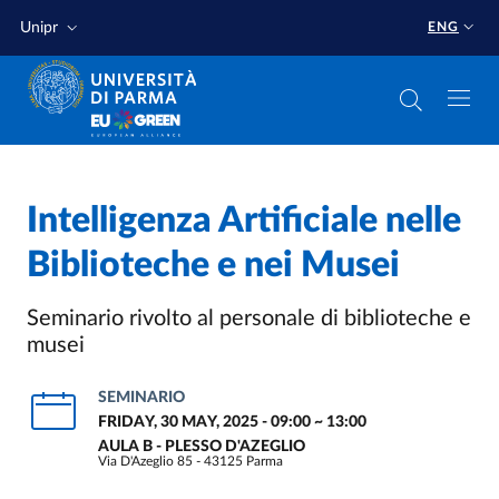
Skip to main content
Skip to footer
Unipr
ENG
Intelligenza Artificiale nelle
Biblioteche e nei Musei
Seminario rivolto al personale di biblioteche e
musei
SEMINARIO
FRIDAY, 30 MAY, 2025 - 09:00
~
13:00
AULA B - PLESSO D'AZEGLIO
Via D'Azeglio 85 - 43125 Parma