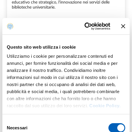
educativo che strategico, l'innovazione nei servizi delle
biblioteche universitarie.
Access mode
Questo sito web utilizza i cookie
Utilizziamo i cookie per personalizzare contenuti ed
Live: Ingresso previa iscrizione
annunci, per fornire funzionalità dei social media e per
analizzare il nostro traffico. Condividiamo inoltre
Online: Accesso previa registrazione
informazioni sul modo in cui utilizza il nostro sito con i
È possibile partecipare in presenza oppure online,
nostri partner che si occupano di analisi dei dati web,
scrivendo a
davide.zeppellini@unipr.it
pubblicità e social media, i quali potrebbero combinarle
Il seminario sarà accompagnato da traduzione simultanea
con altre informazioni che ha fornito loro o che hanno
dall’inglese all’italiano, con sottotitoli visualizzati sotto le
raccolto dal suo utilizzo dei loro servizi.
Cookie Policy.
slide. Non è richiesta alcuna preparazione tecnica.
Selezione
Necessari
del