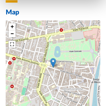
Map
+
−