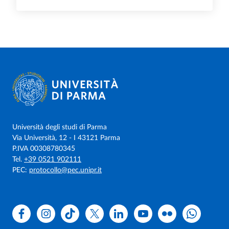
Università degli studi di Parma
Via Università, 12 - I 43121 Parma
P.IVA 00308780345
Tel.
+39 0521 902111
PEC:
protocollo@pec.unipr.it
Facebook
Instagram
TikTok
X
Linkedin
Youtube
Flickr
WhatsAp