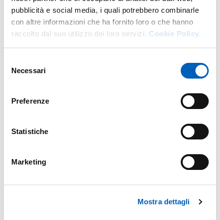
pubblicità e social media, i quali potrebbero combinarle
con altre informazioni che ha fornito loro o che hanno
raccolto dal suo utilizzo dei loro servizi.
Cookie Policy.
Selezione
Yoga e Pilates al CAI
Necessari
del
consenso
09.06.2026 — Grande successo degli
appuntamenti di Yoga e Pilates al CAI
Preferenze
YOGA E PILATES AL CAI
SCOPRI DI PIÙ
Statistiche
Marketing
Mostra dettagli