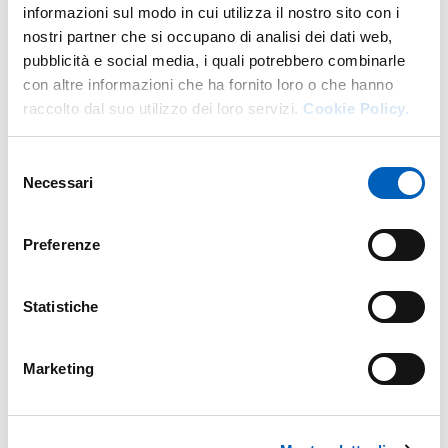
informazioni sul modo in cui utilizza il nostro sito con i
T.
+39 0521 903509
nostri partner che si occupano di analisi dei dati web,
E.
francesca.salvini@unipr.it
pubblicità e social media, i quali potrebbero combinarle
con altre informazioni che ha fornito loro o che hanno
ABOUT FRANCESCA SALVINI
VAI ALLA SCHEDA
raccolto dal suo utilizzo dei loro servizi.
Cookie Policy.
Selezione
Necessari
del
Geom.
Roberto Bergonzi
consenso
T.
+39 0521 904632
Preferenze
E.
roberto.bergonzi@unipr.it
ABOUT ROBERTO BERGONZI
VAI ALLA SCHEDA
Statistiche
Marketing
Dott.
Simone Genna
E.
simone.genna@unipr.it