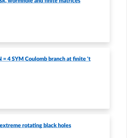
isk, wormhole and finite matrices
N = 4 SYM Coulomb branch at finite 't
extreme rotating black holes