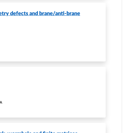
try defects and brane/anti-brane
CA