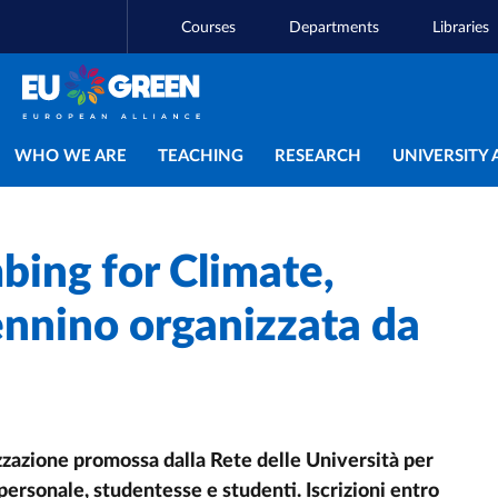
Courses
Departments
Libraries
Main navigation
WHO WE ARE
TEACHING
RESEARCH
UNIVERSITY 
bing for Climate,
ennino organizzata da
lizzazione promossa dalla Rete delle Università per
personale, studentesse e studenti. Iscrizioni entro