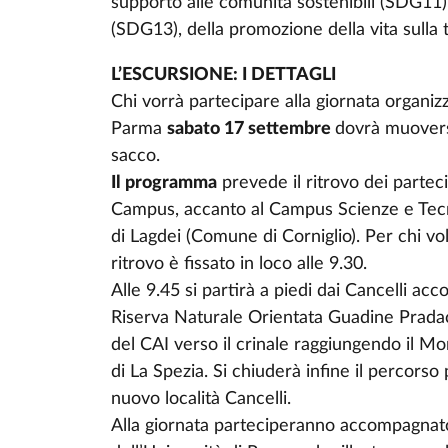
supporto alle comunità sostenibili (SDG11)
(SDG13), della promozione della vita sulla
L’ESCURSIONE: I DETTAGLI
Chi vorrà partecipare alla giornata organiz
Parma
sabato 17 settembre
dovrà muoversi
sacco.
Il programma
prevede il ritrovo dei partec
Campus, accanto al Campus Scienze e Tecnolo
di Lagdei (Comune di Corniglio). Per chi vo
ritrovo è fissato in loco alle 9.30.
Alle 9.45 si partirà a piedi dai Cancelli ac
Riserva Naturale Orientata Guadine Pradac
del CAI verso il crinale raggiungendo il Mo
di La Spezia. Si chiuderà infine il percors
nuovo località Cancelli.
Alla giornata parteciperanno accompagnato