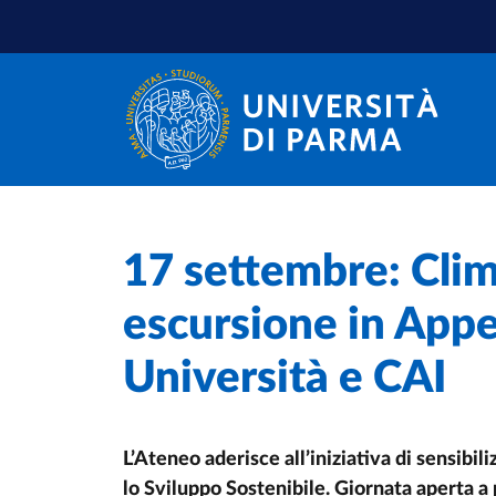
Skip to main content
Skip to footer
Home
/
17 settembre: Clim
escursione in App
Università e CAI
L’Ateneo aderisce all’iniziativa di sensibi
lo Sviluppo Sostenibile. Giornata aperta a 