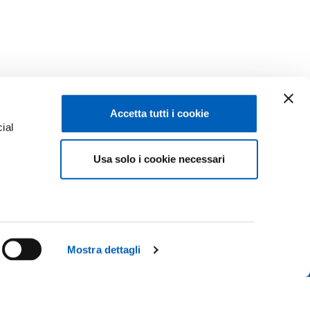
Accetta tutti i cookie
ial
Facebook
Linkedin
Usa solo i cookie necessari
e
Instagram
Youtube
TikTok
Flickr
ENROLMENTS 26-27
X
WhatsApp
Mostra dettagli
CONTACT US
ICE