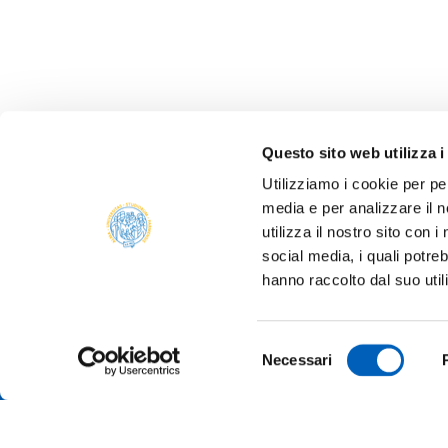
Questo sito web utilizza i
Utilizziamo i cookie per pe
media e per analizzare il n
ONLIN
utilizza il nostro sito con 
ALUMNI
social media, i quali potre
PARM
hanno raccolto dal suo util
Università degli studi di Parma
TRANS
Via Università, 12 - I 43121 Parma
P.IVA 00308780345
SUSTA
Selezione
Tel.
+39 0521 902111
Necessari
del
PEC:
protocollo@pec.unipr.it
COMPE
TENDE
consenso
MERCH