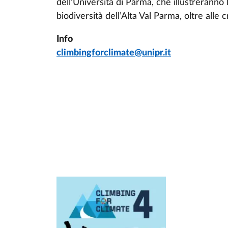
dell’Università di Parma, che illustreranno l
biodiversità dell’Alta Val Parma,
oltre alle 
Info
climbingforclimate@unipr.it