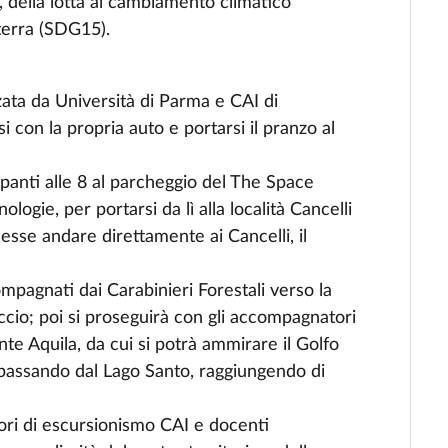
, della lotta al cambiamento climatico
 terra (SDG15).
zata da Università di Parma e CAI di
 con la propria auto e portarsi il pranzo al
ipanti alle 8 al parcheggio del The Space
gie, per portarsi da lì alla località Cancelli
lesse andare direttamente ai Cancelli, il
compagnati dai Carabinieri Forestali
verso
la
cio; poi si proseguirà
con gli accompagnatori
nte Aquila, da cui si potrà ammirare il Golfo
o passando dal Lago Santo, raggiungendo di
ri di escursionismo CAI e docenti