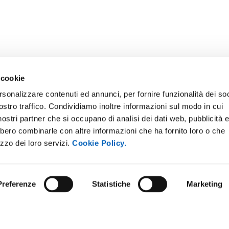
 cookie
rsonalizzare contenuti ed annunci, per fornire funzionalità dei soc
ostro traffico. Condividiamo inoltre informazioni sul modo in cui
E NOTICE BOARD
UNIVERSITY NEWSLETTER
i nostri partner che si occupano di analisi dei dati web, pubblicità 
 E AMICI DELL’UNIVERSITÀ DI
STAFF
bbero combinarle con altre informazioni che ha fornito loro o che
A
izzo dei loro servizi.
Cookie Policy.
DATA PROTECTION - PRIVACY
PARENT ADMINISTRATION
SUPPORT THE UNIVERSITY
INABLE UNIVERSITY
Preferenze
Statistiche
Marketing
PRESS OFFICE
TITIONS AND CALLS FOR
RS
URP - PUBLIC RELATIONS OFF
ANDISING