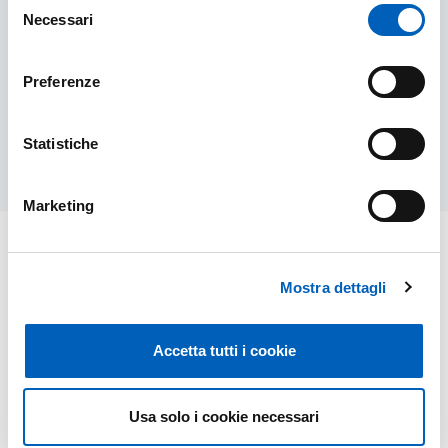
Complete a period of teaching and training at
Necessari
one of the partner institutions participating in
del
the ERASMUS+ Community Program.
consenso
Preferenze
TEACHING ABROAD WITH EXCHANGE PROG
FIND OUT MORE
Statistiche
Marketing
Mostra dettagli
Accetta tutti i cookie
Usa solo i cookie necessari