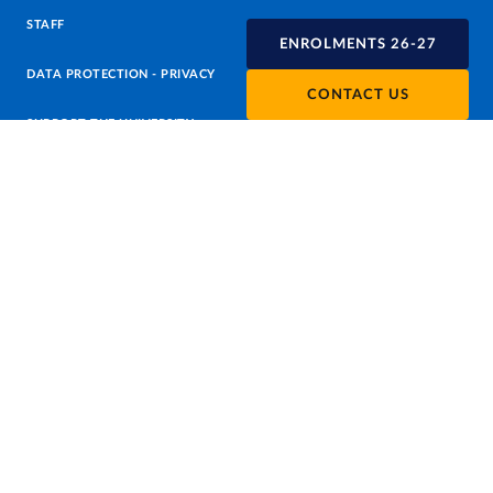
STAFF
ENROLMENTS 26-27
DATA PROTECTION - PRIVACY
CONTACT US
SUPPORT THE UNIVERSITY
PRESS OFFICE
URP - PUBLIC RELATIONS OFFICE
Facebook
Instagram
TikTok
X
Linkedin
Youtube
Flickr
WhatsAp
Accessibility
Cookie settings
Note legali