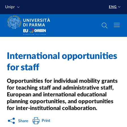
Skip to main content
Skip to footer
Unipr
ENG
Home
/
International opportunities
for staff
Opportunities for individual mobility grants
for teaching staff and administrative staff,
European and international educational
planning opportunities, and opportunities
for inter-institutional collaboration.
Print
Share