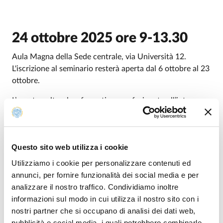
24 ottobre 2025 ore 9-13.30
Introduzione
Aula Magna della Sede centrale, via Università 12.
L'iscrizione al seminario resterà aperta dal 6 ottobre al 23
ottobre.
L’evento culturale e formativo, confezionato all’interno
de "Il Rumore del Lutto", rientra tra quelle competenze
trasversali così strategiche e fondamentali per il futuro
delle studentesse e degli studenti dell’Ateneo di Parma.
Questo sito web utilizza i cookie
Utilizziamo i cookie per personalizzare contenuti ed
Modified on
09/07/2025
annunci, per fornire funzionalità dei social media e per
analizzare il nostro traffico. Condividiamo inoltre
informazioni sul modo in cui utilizza il nostro sito con i
nostri partner che si occupano di analisi dei dati web,
pubblicità e social media, i quali potrebbero combinarle