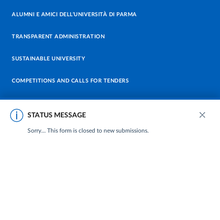
ALUMNI E AMICI DELL’UNIVERSITÀ DI PARMA
TRANSPARENT ADMINISTRATION
SUSTAINABLE UNIVERSITY
COMPETITIONS AND CALLS FOR TENDERS
MERCHANDISING
STATUS MESSAGE
ENROLMENTS 26-27
UNIVERSITY NEWSLETTER
Close
Sorry… This form is closed to new submissions.
CONTACT US
STAFF
DATA PROTECTION - PRIVACY
SUPPORT THE UNIVERSITY
PRESS OFFICE