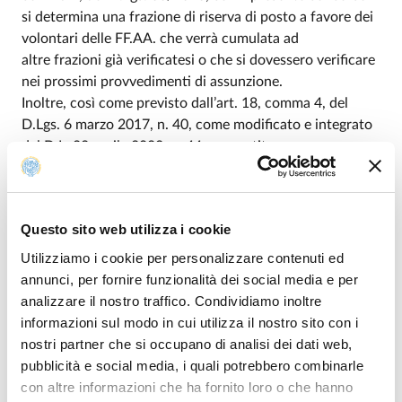
si determina una frazione di riserva di posto a favore dei
volontari delle FF.AA. che verrà cumulata ad
altre frazioni già verificatesi o che si dovessero verificare
nei prossimi provvedimenti di assunzione.
Inoltre, così come previsto dall’art. 18, comma 4, del
D.Lgs. 6 marzo 2017, n. 40, come modificato e integrato
dal D.L. 22 aprile 2023, n. 44, convertito, con
modificazioni, dalle Legge 21 giugno 2023, n. 74, con il
presente concorso si determina una frazione di riserva di
posto a favore degli operatori volontari che hanno
Questo sito web utilizza i cookie
concluso il servizio civile universale senza demerito, che
verrà cumulata ad altre frazioni già verificatesi o che si
Utilizziamo i cookie per personalizzare contenuti ed
dovessero verificare nei prossimi provvedimenti di
annunci, per fornire funzionalità dei social media e per
assunzione
analizzare il nostro traffico. Condividiamo inoltre
informazioni sul modo in cui utilizza il nostro sito con i
nostri partner che si occupano di analisi dei dati web,
pubblicità e social media, i quali potrebbero combinarle
con altre informazioni che ha fornito loro o che hanno