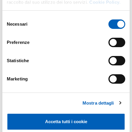
raccolto dal suo utilizzo dei loro servizi.
Cookie Policy.
BANDO 2023PTAC010
PDF
Selezione
Necessari
del
consenso
Preferenze
AMMESSI ALLA PROVA SCRITTA E CALENDARIO
PDF
DELLE PROVE
Statistiche
Marketing
COMMISSIONE GIUDICATRICE
PDF
Mostra dettagli
Accetta tutti i cookie
CRITERI DI VALUTAZIONE DELLA PROVA SCRITTA