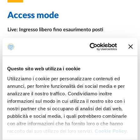
Access mode
Live: Ingresso libero fino esaurimento posti
For info
Questo sito web utilizza i cookie
Utilizziamo i cookie per personalizzare contenuti ed
E.
chiara.cerbone@unipr.it
annunci, per fornire funzionalità dei social media e per
analizzare il nostro traffico. Condividiamo inoltre
informazioni sul modo in cui utilizza il nostro sito con i
nostri partner che si occupano di analisi dei dati web,
It's part of
pubblicità e social media, i quali potrebbero combinarle
con altre informazioni che ha fornito loro o che hanno
raccolto dal suo utilizzo dei loro servizi.
Cookie Policy.
Festival dello Sviluppo Sostenibile 2024