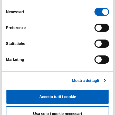
Selezione
FROM
MONDAY 13 MAY 2024
Necessari
del
TO
SATURDAY 18 MAY 2024
consenso
Preferenze
Map
Statistiche
+
Marketing
−
Mostra dettagli
Accetta tutti i cookie
Usa solo i cookie necessari