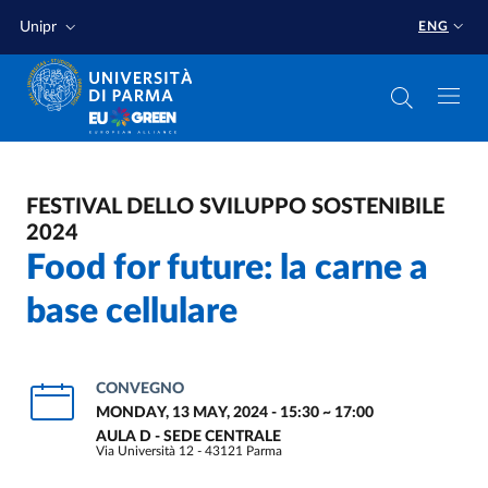
Skip to main content
Skip to footer
Unipr
ENG
FESTIVAL DELLO SVILUPPO SOSTENIBILE
2024
Food for future: la carne a
base cellulare
CONVEGNO
MONDAY, 13 MAY, 2024 - 15:30
~
17:00
AULA D - SEDE CENTRALE
Via Università 12 - 43121 Parma