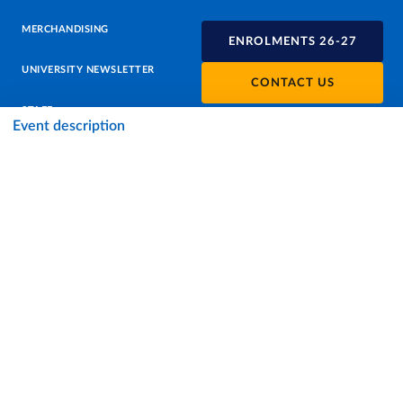
MERCHANDISING
ENROLMENTS 26-27
UNIVERSITY NEWSLETTER
CONTACT US
STAFF
Event description
DATA PROTECTION - PRIVACY
SUPPORT THE UNIVERSITY
PRESS OFFICE
URP - PUBLIC RELATIONS OFFICE
Facebook
Instagram
TikTok
X
Linkedin
Youtube
Flickr
WhatsAp