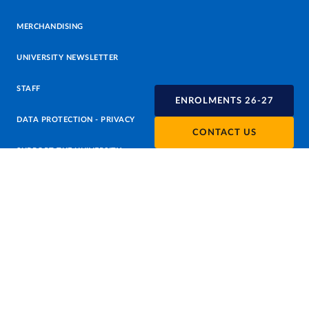
MERCHANDISING
UNIVERSITY NEWSLETTER
STAFF
ENROLMENTS 26-27
DATA PROTECTION - PRIVACY
CONTACT US
SUPPORT THE UNIVERSITY
PRESS OFFICE
URP - PUBLIC RELATIONS OFFICE
Facebook
Instagram
TikTok
X
Linkedin
Youtube
Flickr
WhatsAp