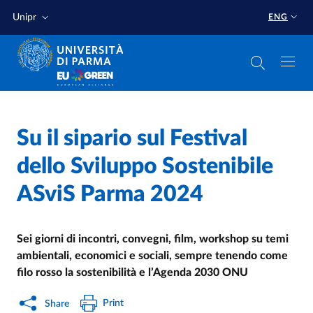
Skip to main content
Skip to footer
Unipr
ENG
Home
/
Su il sipario sul Festival
dello Sviluppo Sostenibile
ASviS Parma 2024
Sei giorni di incontri, convegni, film, workshop su temi
ambientali, economici e sociali, sempre tenendo come
filo rosso la sostenibilità e l’Agenda 2030 ONU
Print
Share