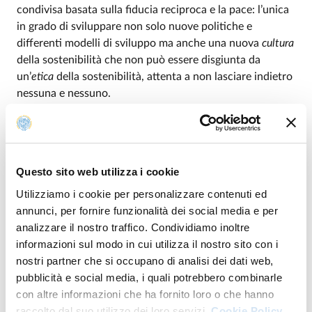
condivisa basata sulla fiducia reciproca e la pace: l’unica
in grado di sviluppare non solo nuove politiche e
differenti modelli di sviluppo ma anche una nuova
cultura
della sostenibilità che non può essere disgiunta da
un’
etica
della sostenibilità, attenta a non lasciare indietro
nessuna e nessuno.
Con il suo ricco programma di eventi il Festival di Parma
vuole essere un’occasione di confronto e di
approfondimento diffuso su tematiche la cui urgenza è
evidente, non solo per il futuro ma per il presente.
Questo sito web utilizza i cookie
Obiettivo ultimo è quello di incoraggiare sempre più
Utilizziamo i cookie per personalizzare contenuti ed
processi partecipativi basati su un senso di
annunci, per fornire funzionalità dei social media e per
responsabilità comune per affrontare, insieme, le sfide di
analizzare il nostro traffico. Condividiamo inoltre
un mondo in profonda trasformazione a livello non solo
informazioni sul modo in cui utilizza il nostro sito con i
ambientale ma anche economico e sociale.
nostri partner che si occupano di analisi dei dati web,
pubblicità e social media, i quali potrebbero combinarle
Tutti gli eventi sono gratuiti
con altre informazioni che ha fornito loro o che hanno
raccolto dal suo utilizzo dei loro servizi.
Cookie Policy.
Programma completo