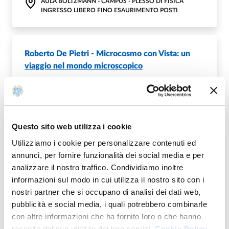
AULA BOLTZMANN - CAMPUS - PLESSO DI FISICA
INGRESSO LIBERO FINO ESAURIMENTO POSTI
Roberto De Pietri - Microcosmo con Vista: un
viaggio nel mondo microscopico
THURSDAY, 12 JUNE, 2025 - 09:30
~
12:00
AULA GALILEI - CAMPUS - PLESSO DI FISICA
INGRESSO LIBERO FINO ESAURIMENTO POSTI
Questo sito web utilizza i cookie
Utilizziamo i cookie per personalizzare contenuti ed
annunci, per fornire funzionalità dei social media e per
Stefano Pasini - Caratterizzazione e realizzazione
analizzare il nostro traffico. Condividiamo inoltre
di celle solari a film sottile
informazioni sul modo in cui utilizza il nostro sito con i
WEDNESDAY, 11 JUNE, 2025 - 14:30
~
16:30
nostri partner che si occupano di analisi dei dati web,
pubblicità e social media, i quali potrebbero combinarle
AULA BOHR - CAMPUS - PLESSO DI FISICA
con altre informazioni che ha fornito loro o che hanno
INGRESSO LIBERO FINO ESAURIMENTO POSTI
raccolto dal suo utilizzo dei loro servizi.
Cookie Policy.