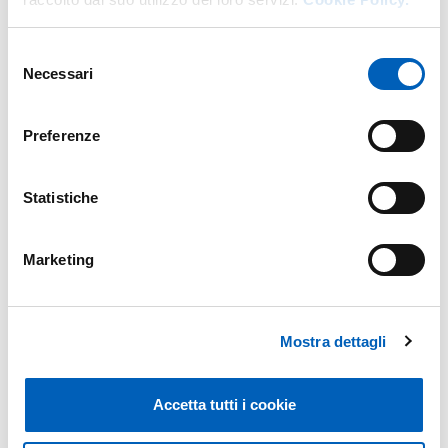
Selezione
Onde gravitazionale e grandi esperimenti
Necessari
del
consenso
WEDNESDAY, 11 JUNE, 2025 - 09:30
~
12:00
Preferenze
AULA GALILEI - CAMPUS - PLESSO DI FISICA
INGRESSO LIBERO FINO ESAURIMENTO POSTI
Statistiche
Dalla ricerca alla formazione in classe: riflessioni
Marketing
sulla didattica della matematica
FRIDAY, 23 MAY, 2025 - 09:00
~
18:00
Mostra dettagli
SCUOLA PRIMARIA "PIETRO COCCONI"
INGRESSO PREVIA ISCRIZIONE
Accetta tutti i cookie