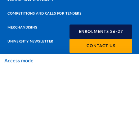
COMPETITIONS AND CALLS FOR TENDERS
MERCHANDISING
ENROLMENTS 26-27
UNIVERSITY NEWSLETTER
CONTACT US
STAFF
Access mode
DATA PROTECTION - PRIVACY
SUPPORT THE UNIVERSITY
PRESS OFFICE
URP - PUBLIC RELATIONS OFFICE
Facebook
Instagram
TikTok
X
Linkedin
Youtube
Flickr
WhatsAp