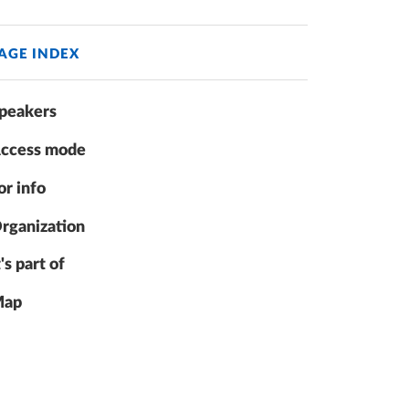
AGE INDEX
peakers
ccess mode
or info
rganization
t's part of
ap