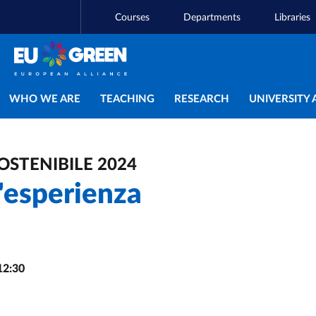
Courses
Departments
Libraries
Main navigation
WHO WE ARE
TEACHING
RESEARCH
UNIVERSITY 
OSTENIBILE 2024
'esperienza
12:30