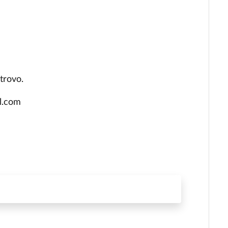
itrovo.
il.com