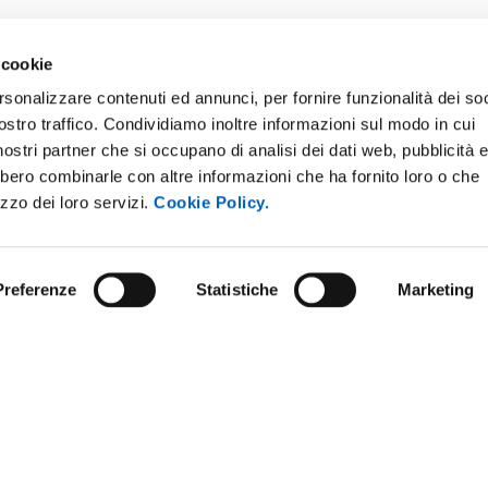
 cookie
rsonalizzare contenuti ed annunci, per fornire funzionalità dei soc
ostro traffico. Condividiamo inoltre informazioni sul modo in cui
i nostri partner che si occupano di analisi dei dati web, pubblicità 
bbero combinarle con altre informazioni che ha fornito loro o che
E NOTICE BOARD
UNIVERSITY NEWSLETTER
izzo dei loro servizi.
Cookie Policy.
 E AMICI DELL’UNIVERSITÀ DI
STAFF
A
DATA PROTECTION - PRIVACY
PARENT ADMINISTRATION
Preferenze
Statistiche
Marketing
SUPPORT THE UNIVERSITY
INABLE UNIVERSITY
PRESS OFFICE
TITIONS AND CALLS FOR
RS
URP - PUBLIC RELATIONS OFF
ANDISING