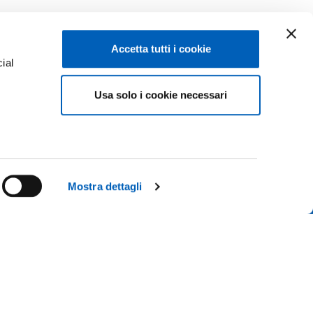
Accetta tutti i cookie
ial
Usa solo i cookie necessari
e
Facebook
Linkedin
Instagram
Youtube
ENROLMENTS 26-27
TikTok
Flickr
Mostra dettagli
CONTACT US
X
WhatsApp
ICE