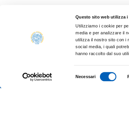
Questo sito web utilizza i
Utilizziamo i cookie per pe
media e per analizzare il n
utilizza il nostro sito con 
social media, i quali potre
ONLIN
hanno raccolto dal suo util
ALUMNI
PARM
Università degli studi di Parma
Selezione
TRANS
Necessari
Via Università, 12 - I 43121 Parma
del
P.IVA 00308780345
SUSTA
consenso
Tel.
+39 0521 902111
PEC:
protocollo@pec.unipr.it
COMPE
TENDE
MERCH