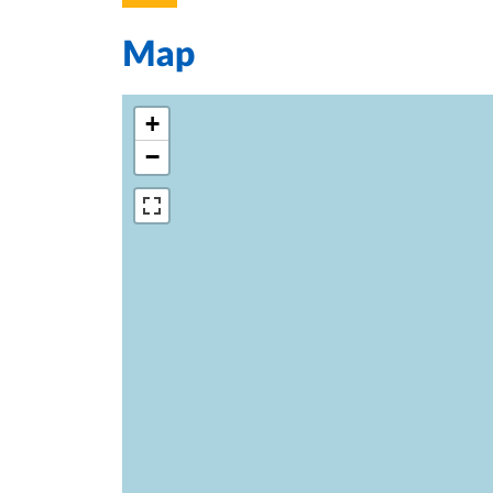
Map
+
−