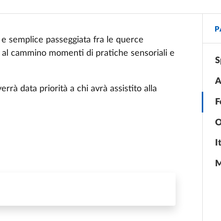
P
e e semplice passeggiata fra le querce
do al cammino momenti di pratiche sensoriali e
S
A
rrà data priorità a chi avrà assistito alla
F
O
I
M