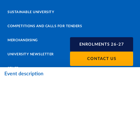
SUSTAINABLE UNIVERSITY
COMPETITIONS AND CALLS FOR TENDERS
MERCHANDISING
ENROLMENTS 26-27
UNIVERSITY NEWSLETTER
CONTACT US
STAFF
Event description
DATA PROTECTION - PRIVACY
SUPPORT THE UNIVERSITY
PRESS OFFICE
URP - PUBLIC RELATIONS OFFICE