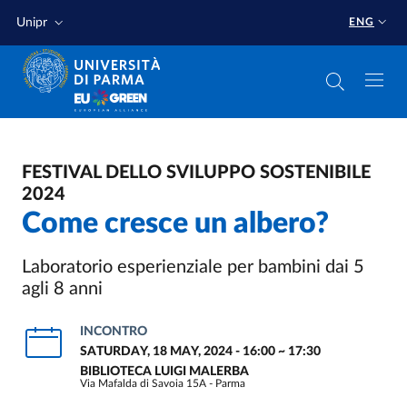
Skip to main content
Skip to footer
Unipr
ENG
FESTIVAL DELLO SVILUPPO SOSTENIBILE
2024
Come cresce un albero?
Laboratorio esperienziale per bambini dai 5
agli 8 anni
INCONTRO
SATURDAY, 18 MAY, 2024 - 16:00
~
17:30
BIBLIOTECA LUIGI MALERBA
Via Mafalda di Savoia 15A - Parma