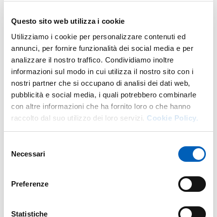
It's part of
Questo sito web utilizza i cookie
Utilizziamo i cookie per personalizzare contenuti ed
Festival dello Sviluppo Sostenibile 2024
annunci, per fornire funzionalità dei social media e per
analizzare il nostro traffico. Condividiamo inoltre
FROM
MONDAY 13 MAY 2024
informazioni sul modo in cui utilizza il nostro sito con i
TO
SATURDAY 18 MAY 2024
nostri partner che si occupano di analisi dei dati web,
pubblicità e social media, i quali potrebbero combinarle
con altre informazioni che ha fornito loro o che hanno
raccolto dal suo utilizzo dei loro servizi.
Cookie Policy.
Map
Selezione
Necessari
del
+
consenso
−
Preferenze
Statistiche