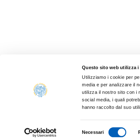
Questo sito web utilizza i
Utilizziamo i cookie per pe
media e per analizzare il n
ONLIN
utilizza il nostro sito con 
ALUMNI
social media, i quali potre
PARM
hanno raccolto dal suo util
Università degli studi di Parma
TRANS
Via Università, 12 - I 43121 Parma
P.IVA 00308780345
SUSTA
Selezione
Tel.
+39 0521 902111
Necessari
del
PEC:
protocollo@pec.unipr.it
COMPE