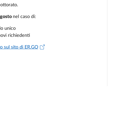
dottorato.
agosto
nel caso di:
lo unico
ovi richiedenti
fo sul sito di ER.GO