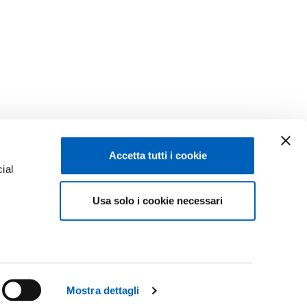
Accetta tutti i cookie
ial
Facebook
Linkedin
Usa solo i cookie necessari
e
Instagram
Youtube
TikTok
Flickr
ENROLMENTS 26-27
X
WhatsApp
Mostra dettagli
CONTACT US