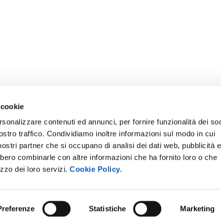
 cookie
rsonalizzare contenuti ed annunci, per fornire funzionalità dei soc
ostro traffico. Condividiamo inoltre informazioni sul modo in cui
E NOTICE BOARD
UNIVERSITY NEWSLETTER
i nostri partner che si occupano di analisi dei dati web, pubblicità 
 E AMICI DELL’UNIVERSITÀ DI
STAFF
bbero combinarle con altre informazioni che ha fornito loro o che
A
izzo dei loro servizi.
Cookie Policy.
DATA PROTECTION - PRIVACY
PARENT ADMINISTRATION
SUPPORT THE UNIVERSITY
INABLE UNIVERSITY
Preferenze
Statistiche
Marketing
PRESS OFFICE
TITIONS AND CALLS FOR