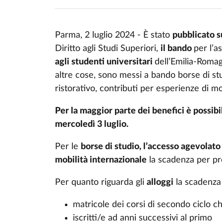
Parma, 2 luglio 2024 - È stato
pubblicato s
Diritto agli Studi Superiori,
il bando
per l’a
agli studenti universitari
dell’Emilia-Roma
altre cose, sono messi a bando borse di stu
ristorativo, contributi per esperienze di mo
Per la maggior parte dei benefici è possib
mercoledì 3 luglio.
Per le
borse di studio, l’accesso agevolato a
mobilità internazionale
la scadenza per pr
Per quanto riguarda gli
alloggi
la scadenza 
matricole dei corsi di secondo ciclo 
iscritti/e ad anni successivi al primo