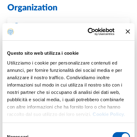
Organization
U.O. Rapporti con il Territorio, Sport e Public
Engagement
Questo sito web utilizza i cookie
Utilizziamo i cookie per personalizzare contenuti ed
It's part of
annunci, per fornire funzionalità dei social media e per
analizzare il nostro traffico. Condividiamo inoltre
informazioni sul modo in cui utilizza il nostro sito con i
Aperitivi della Conoscenza
nostri partner che si occupano di analisi dei dati web,
pubblicità e social media, i quali potrebbero combinarle
FROM
WEDNESDAY 19 APRIL 2023
con altre informazioni che ha fornito loro o che hanno
TO
THURSDAY 31 DECEMBER 2026
raccolto dal suo utilizzo dei loro servizi.
Cookie Policy.
SALA CONFERENZE - PARMAUNIVERCITY INFO POINT
INGRESSO LIBERO FINO ESAURIMENTO POSTI
Selezione
Necessari