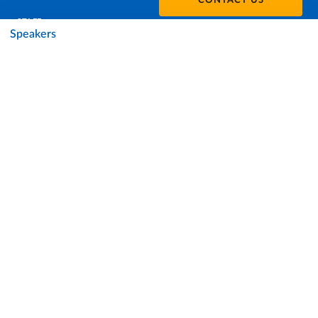
CONTACT US
STAFF
Speakers
DATA PROTECTION - PRIVACY
SUPPORT THE UNIVERSITY
PRESS OFFICE
URP - PUBLIC RELATIONS OFFICE
Facebook
Instagram
TikTok
X
Linkedin
Youtube
Flickr
WhatsAp
Accessibility
Cookie settings
Note legali