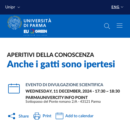
Skip to main content
Skip to footer
Unipr
ENG
APERITIVI DELLA CONOSCENZA
Anche i gatti sono ipertesi
EVENTO DI DIVULGAZIONE SCIENTIFICA
WEDNESDAY, 11 DECEMBER, 2024 - 17:30
~
18:30
PARMAUNIVERCITY INFO POINT
Sottopasso del Ponte romano 2/A - 43121 Parma
Print
Add to calendar
Share