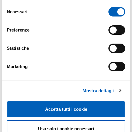
Selezione
SALA CONFERENZE - PARMAUNIVERCITY INFO POINT
Necessari
INGRESSO LIBERO FINO ESAURIMENTO POSTI
del
consenso
Preferenze
Map
Statistiche
+
Marketing
−
Mostra dettagli
Accetta tutti i cookie
Usa solo i cookie necessari