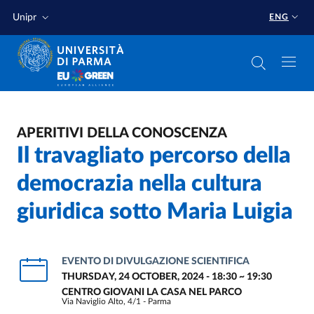
Skip to main content
Skip to footer
Unipr
ENG
APERITIVI DELLA CONOSCENZA
Il travagliato percorso della
democrazia nella cultura
giuridica sotto Maria Luigia
EVENTO DI DIVULGAZIONE SCIENTIFICA
THURSDAY, 24 OCTOBER, 2024 - 18:30
~
19:30
CENTRO GIOVANI LA CASA NEL PARCO
Via Naviglio Alto, 4/1 - Parma