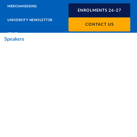
MERCHANDISING
ENROLMENTS 26-27
UNIVERSITY NEWSLETTER
CONTACT US
STAFF
Speakers
DATA PROTECTION - PRIVACY
SUPPORT THE UNIVERSITY
PRESS OFFICE
URP - PUBLIC RELATIONS OFFICE
Facebook
Instagram
TikTok
X
Linkedin
Youtube
Flickr
WhatsAp
Accessibility