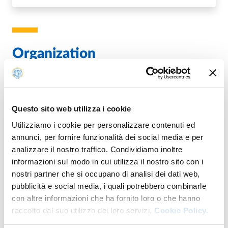
Organization
U.O. Rapporti con il Territorio, Sport e Public
Engagement
Questo sito web utilizza i cookie
Utilizziamo i cookie per personalizzare contenuti ed
annunci, per fornire funzionalità dei social media e per
analizzare il nostro traffico. Condividiamo inoltre
It's part of
informazioni sul modo in cui utilizza il nostro sito con i
nostri partner che si occupano di analisi dei dati web,
pubblicità e social media, i quali potrebbero combinarle
Aperitivi della Conoscenza
con altre informazioni che ha fornito loro o che hanno
raccolto dal suo utilizzo dei loro servizi.
Cookie Policy.
FROM
WEDNESDAY 19 APRIL 2023
TO
THURSDAY 31 DECEMBER 2026