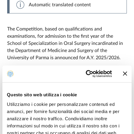
Automatic translated content
The Competition, based on qualifications and
examinations, for admission to the first year of the
School of Specialization in Oral Surgery incardinated in
the Department of Medicine and Surgery of the
University of Parma is announced for A.Y. 2025/2026.
CALL OF PROPOSAL
- LAST UPDATE:
19/04/2026
Bando Chirurgia Orale aa 2025 2026
ACTIVATION:
MONDAY, 20 APRIL, 2026 - 12:00
DEADLINE:
WEDNESDAY, 20 MAY, 2026 - 12:00
Questo sito web utilizza i cookie
Inscriptions/Enrolment
Utilizziamo i cookie per personalizzare contenuti ed
annunci, per fornire funzionalità dei social media e per
analizzare il nostro traffico. Condividiamo inoltre
Modified on
19/04/2026
informazioni sul modo in cui utilizza il nostro sito con i
nostri partner che si occupano di analisi dei dati web,