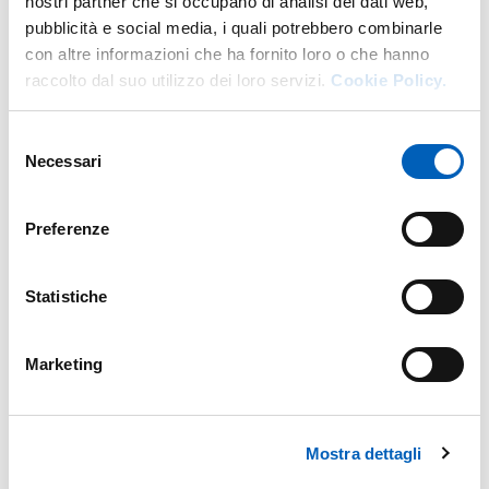
nostri partner che si occupano di analisi dei dati web,
dell'Università di Parma
pubblicità e social media, i quali potrebbero combinarle
con altre informazioni che ha fornito loro o che hanno
raccolto dal suo utilizzo dei loro servizi.
Cookie Policy.
Selezione
Map
Necessari
del
consenso
+
Preferenze
−
Statistiche
Marketing
Mostra dettagli