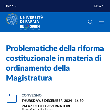
Skip to main content
Skip to footer
Unipr
ENG
Problematiche della riforma
costituzionale in materia di
ordinamento della
Magistratura
CONVEGNO
THURSDAY, 5 DECEMBER, 2024 - 16:30
PALAZZO DEL GOVERNATORE
Piazza Garibaldi - Parma