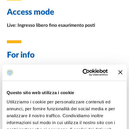
Access mode
Live: Ingresso libero fino esaurimento posti
For info
E.
veronica.valenti@unipr.it
E.
veronica.valenti@unipr.it
Questo sito web utilizza i cookie
Utilizziamo i cookie per personalizzare contenuti ed
Organization
annunci, per fornire funzionalità dei social media e per
analizzare il nostro traffico. Condividiamo inoltre
informazioni sul modo in cui utilizza il nostro sito con i
Cattedra di Diritto costituzionale