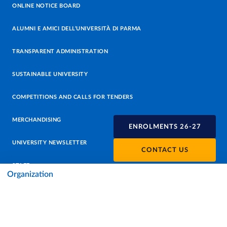
ONLINE NOTICE BOARD
ALUMNI E AMICI DELL’UNIVERSITÀ DI PARMA
TRANSPARENT ADMINISTRATION
SUSTAINABLE UNIVERSITY
COMPETITIONS AND CALLS FOR TENDERS
MERCHANDISING
ENROLMENTS 26-27
UNIVERSITY NEWSLETTER
CONTACT US
STAFF
Organization
DATA PROTECTION - PRIVACY
SUPPORT THE UNIVERSITY