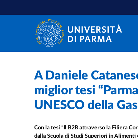
Skip to main content
Skip to footer
Home
/
A Daniele Catanese
miglior tesi “Parma
UNESCO della Gas
Con la tesi “Il B2B attraverso la Filiera Co
dalla Scuola di Studi Superiori in Alimenti