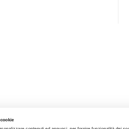
 cookie
rsonalizzare contenuti ed annunci, per fornire funzionalità dei soc