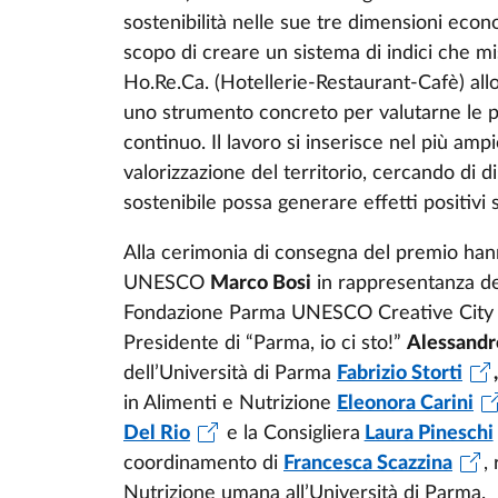
sostenibilità nelle sue tre dimensioni econ
scopo di creare un sistema di indici che mis
Ho.Re.Ca. (Hotellerie-Restaurant-Cafè) allo
uno strumento concreto per valutarne le p
continuo. Il lavoro si inserisce nel più amp
valorizzazione del territorio, cercando di
sostenibile possa generare effetti positivi s
Alla cerimonia di consegna del premio hann
UNESCO
Marco Bosi
in rappresentanza de
Fondazione Parma UNESCO Creative City
Presidente di “Parma, io ci sto!”
Alessandr
dell’Università di Parma
Fabrizio Storti
,
in Alimenti e Nutrizione
Eleonora Carini
Del Rio
e la Consigliera
Laura Pineschi
coordinamento di
Francesca Scazzina
,
Nutrizione umana all’Università di Parma.