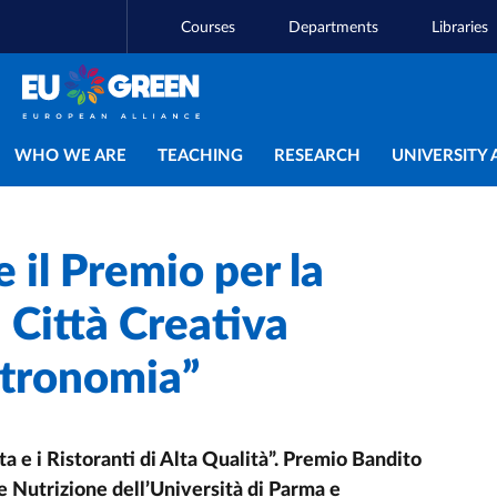
Courses
Departments
Libraries
Main navigation
WHO WE ARE
TEACHING
RESEARCH
UNIVERSITY 
 il Premio per la
 Città Creativa
tronomia”
rta e i Ristoranti di Alta Qualità”. Premio Bandito
 e Nutrizione dell’Università di Parma e