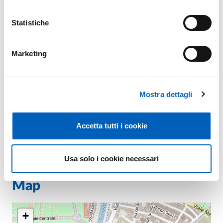
E.
niccolo.bertuzzi@unipr.it
Statistiche
Marketing
Organization
Prof.
Niccolò Bertuzzi
Mostra dettagli
Elisa Lello, Università di Urbino
Accetta tutti i cookie
Usa solo i cookie necessari
Map
+