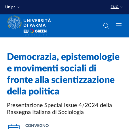
Skip to main content
Skip to footer
Unipr
ENG
Democrazia, epistemologie
e movimenti sociali di
fronte alla scientizzazione
della politica
Presentazione Special Issue 4/2024 della
Rassegna Italiana di Sociologia
CONVEGNO