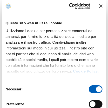
poste dalla posizionalità e dal ruolo emancipativo della
ricerca sociale.
Questo sito web utilizza i cookie
Utilizziamo i cookie per personalizzare contenuti ed
Attachments
annunci, per fornire funzionalità dei social media e per
analizzare il nostro traffico. Condividiamo inoltre
informazioni sul modo in cui utilizza il nostro sito con i
nostri partner che si occupano di analisi dei dati web,
Access mode
pubblicità e social media, i quali potrebbero combinarle
con altre informazioni che ha fornito loro o che hanno
Live: Ingresso libero fino esaurimento posti
raccolto dal suo utilizzo dei loro servizi.
Cookie Policy.
Selezione
Necessari
del
For info
consenso
Preferenze