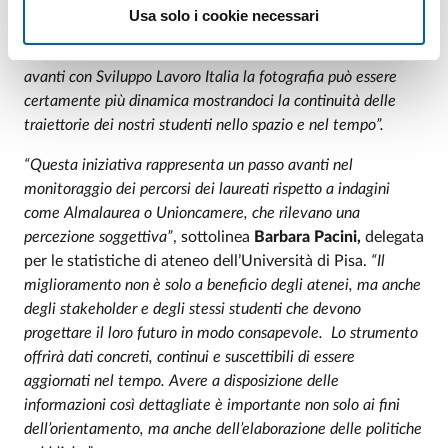
occupazionali e come riusciamo ad essere maggiormente
Usa solo i cookie necessari
adattativi nella nostra offerta formativa. Con Almalaurea
abbiamo una fotografia statica, con il progetto che portiamo
avanti con Sviluppo Lavoro Italia la fotografia può essere
certamente più dinamica mostrandoci la continuità delle
traiettorie dei nostri studenti nello spazio e nel tempo”.
“Questa iniziativa rappresenta un passo avanti nel
monitoraggio dei percorsi dei laureati rispetto a indagini
come Almalaurea o Unioncamere, che rilevano una
percezione soggettiva”
, sottolinea
Barbara Pacini,
delegata
per le statistiche di ateneo dell’Università di Pisa.
“Il
miglioramento non è solo a beneficio degli atenei, ma anche
degli stakeholder e degli stessi studenti che devono
progettare il loro futuro in modo consapevole. Lo strumento
offrirà dati concreti, continui e suscettibili di essere
aggiornati nel tempo. Avere a disposizione delle
informazioni così dettagliate è importante non solo ai fini
dell’orientamento, ma anche dell’elaborazione delle politiche