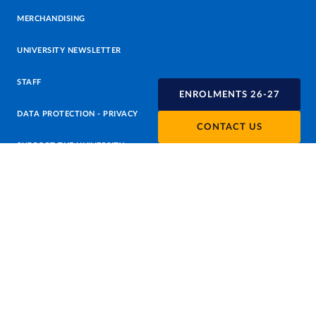
MERCHANDISING
UNIVERSITY NEWSLETTER
STAFF
ENROLMENTS 26-27
DATA PROTECTION - PRIVACY
CONTACT US
SUPPORT THE UNIVERSITY
PRESS OFFICE
URP - PUBLIC RELATIONS OFFICE
Facebook
Instagram
TikTok
X
Linkedin
Youtube
Flickr
WhatsAp
Accessibility