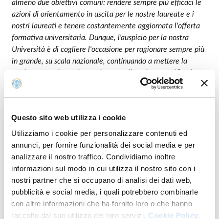
almeno due obiettivi comuni: rendere sempre più efficaci le
azioni di orientamento in uscita per le nostre laureate e i
nostri laureati e tenere costantemente aggiornata l'offerta
formativa universitaria. Dunque, l'auspicio per la nostra
Università è di cogliere l'occasione per ragionare sempre più
in grande, su scala nazionale, continuando a mettere la
studentessa e lo studente al centro di ogni nostra riflessione
e azione”.
“Questa iniziativa che unisce Sviluppo Lavoro Italia e sette
atenei italiani rappresenta un esempio di collaborazione tra
Questo sito web utilizza i cookie
istituzioni per una finalità importante”,
dichiara
Gianluca
Utilizziamo i cookie per personalizzare contenuti ed
Marchi
, Prorettore dell’Università Unimore “
Comprendere
annunci, per fornire funzionalità dei social media e per
meglio la relazione tra dinamiche occupazionali dei laureati
analizzare il nostro traffico. Condividiamo inoltre
e percorsi formativi svolti. Il disallineamento tra domanda e
informazioni sul modo in cui utilizza il nostro sito con i
offerta di laureati è un tema su cui il dibattito è aperto da
nostri partner che si occupano di analisi dei dati web,
tempo, vista la rilevanza per lo sviluppo del nostro paese.
pubblicità e social media, i quali potrebbero combinarle
Questa sperimentazione, a cui Unimore ha
con altre informazioni che ha fornito loro o che hanno
aderito convintamente, serve a mettere a punto uno
raccolto dal suo utilizzo dei loro servizi.
Cookie Policy.