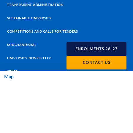
TRANSPARENT ADMINISTRATION
SUSTAINABLE UNIVERSITY
COMPETITIONS AND CALLS FOR TENDERS
MERCHANDISING
ENROLMENTS 26-27
UNIVERSITY NEWSLETTER
CONTACT US
STAFF
Map
DATA PROTECTION - PRIVACY
SUPPORT THE UNIVERSITY
PRESS OFFICE
URP - PUBLIC RELATIONS OFFICE