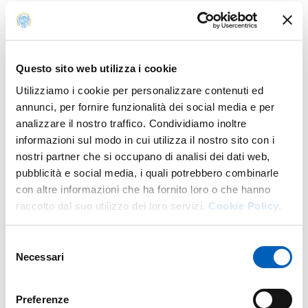
Organization
Questo sito web utilizza i cookie
Prof.ssa
Cristina Ziliani
Utilizziamo i cookie per personalizzare contenuti ed
annunci, per fornire funzionalità dei social media e per
analizzare il nostro traffico. Condividiamo inoltre
Prof.
Marco Ieva
informazioni sul modo in cui utilizza il nostro sito con i
nostri partner che si occupano di analisi dei dati web,
pubblicità e social media, i quali potrebbero combinarle
Giada Salvietti
con altre informazioni che ha fornito loro o che hanno
raccolto dal suo utilizzo dei loro servizi.
Cookie Policy.
Selezione
Necessari
Map
del
consenso
Preferenze
+