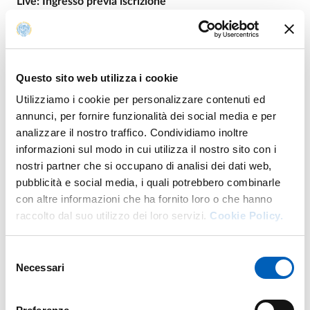
Live: Ingresso previa iscrizione
For info
Questo sito web utilizza i cookie
Utilizziamo i cookie per personalizzare contenuti ed
W.
https://www.unijunior.it/parma/calendario-parma
annunci, per fornire funzionalità dei social media e per
E.
info@unijunior.it
analizzare il nostro traffico. Condividiamo inoltre
informazioni sul modo in cui utilizza il nostro sito con i
nostri partner che si occupano di analisi dei dati web,
pubblicità e social media, i quali potrebbero combinarle
con altre informazioni che ha fornito loro o che hanno
Organization
raccolto dal suo utilizzo dei loro servizi.
Cookie Policy.
LeoScienza
Selezione
Necessari
del
consenso
Università di Parma