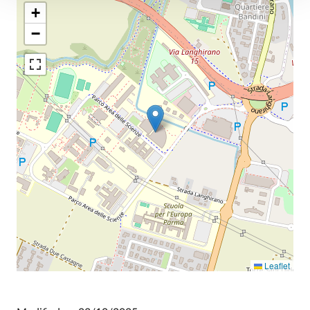
+
−
Leaflet