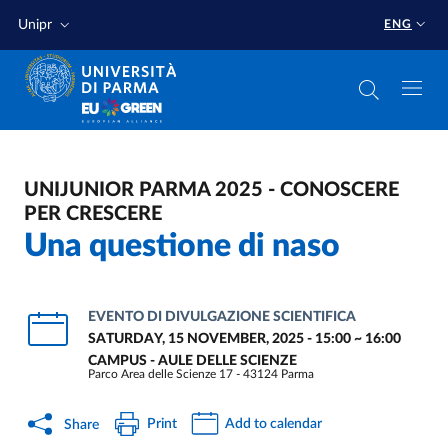
Skip to main content
Skip to footer
Unipr
ENG
UNIJUNIOR PARMA 2025 - CONOSCERE
PER CRESCERE
Una questione di naso
EVENTO DI DIVULGAZIONE SCIENTIFICA
SATURDAY, 15 NOVEMBER, 2025 - 15:00
~
16:00
CAMPUS - AULE DELLE SCIENZE
Parco Area delle Scienze 17 - 43124 Parma
Print
Add to calendar
Share