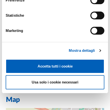
Preferenze
Statistiche
It's part of
Marketing
Unijunior Parma 2025 - Conoscere per crescere
Mostra dettagli
FROM
SATURDAY 25 OCTOBER 2025
TO
SATURDAY 17 JANUARY 2026
CAMPUS - AULE DELLE SCIENZE
Accetta tutti i cookie
INGRESSO A PAGAMENTO
Usa solo i cookie necessari
Map