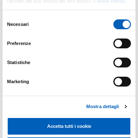
raccolto dal suo utilizzo dei loro servizi.
Cookie Policy.
Regolamento
Selezione
Necessari
del
consenso
REGOLAMENTO DEL CIN - CENTRO
INTERDIPARTIMENTALE PER LE
Preferenze
NEUROIMMAGINI
Statistiche
Marketing
Modified on
03/11/2025
Mostra dettagli
Accetta tutti i cookie