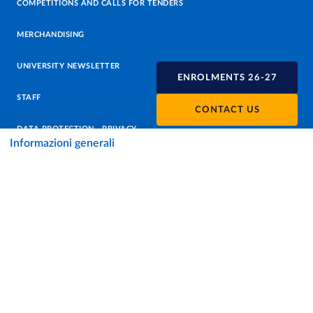
COMPETITIONS AND CALLS FOR TENDERS
MERCHANDISING
UNIVERSITY NEWSLETTER
ENROLMENTS 26-27
STAFF
CONTACT US
DATA PROTECTION - PRIVACY
Informazioni generali
SUPPORT THE UNIVERSITY
PRESS OFFICE
URP - PUBLIC RELATIONS OFFICE
Facebook
Instagram
TikTok
X
Linkedin
Youtube
Flickr
WhatsAp