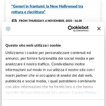
“Generi in frantumi: la New Hollywood tra
rottura e riscrittura”
FROM
THURSDAY, 6 NOVEMBER, 2025 - 16:30
TO
THURSDAY, 11 DECEMBER, 2025 - 21:00
CINEMA D'AZEGLIO
INGRESSO LIBERO FINO ESAURIMENTO POSTI
Questo sito web utilizza i cookie
Utilizziamo i cookie per personalizzare contenuti ed
annunci, per fornire funzionalità dei social media e per
analizzare il nostro traffico. Condividiamo inoltre
Map
informazioni sul modo in cui utilizza il nostro sito con i
nostri partner che si occupano di analisi dei dati web,
+
pubblicità e social media, i quali potrebbero combinarle
con altre informazioni che ha fornito loro o che hanno
−
raccolto dal suo utilizzo dei loro servizi.
Cookie Policy.
Selezione