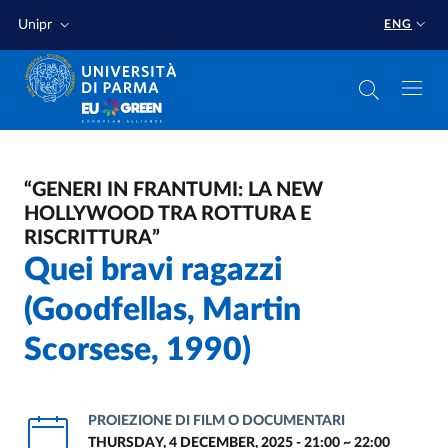
Skip to main content
Skip to footer
Unipr
ENG
“GENERI IN FRANTUMI: LA NEW
HOLLYWOOD TRA ROTTURA E
RISCRITTURA”
Quei bravi ragazzi
(Goodfellas, Martin
Scorsese, 1990)
PROIEZIONE DI FILM O DOCUMENTARI
THURSDAY, 4 DECEMBER, 2025 - 21:00
~
22:00