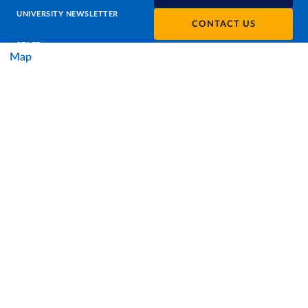
UNIVERSITY NEWSLETTER
CONTACT US
STAFF
Map
DATA PROTECTION - PRIVACY
SUPPORT THE UNIVERSITY
PRESS OFFICE
URP - PUBLIC RELATIONS OFFICE
Facebook
Instagram
TikTok
X
Linkedin
Youtube
Flickr
WhatsAp
Accessibility
Cookie settings