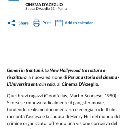
CINEMA D'AZEGLIO
Strada D'Azeglio 33 - Parma
Print
Add to calendar
Share
Generi in frantumi
: l
a New Hollywood tra rottura e
riscrittura
la nuova edizione di
Per una storia del cinema -
Event description
L’Università entra in sala
, al
Cinema D’Azeglio.
Quei bravi ragazzi (Goodfellas, Martin Scorsese, 1990) -
Scorsese rinnova radicalmente il gangster movie,
fondendo realismo documentario e energia rock. Il film
racconta l’ascesa e la caduta di Henry Hill nel mondo del
crimine organizzato, offrendo una visione corrosiva del