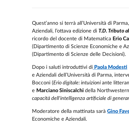
Quest’anno si terrà all’Università di Parm
Aziendali, l’ottava edizione di
T.D. Tributo a
Event description
ricordo del docente di Matematica
Erio Ca
(Dipartimento di Scienze Economiche e Azie
(Dipartimento di Scienze delle Decisioni).
Dopo i saluti introduttivi di
Paola Modesti
e Aziendali dell’Università di Parma, inte
Bocconi (
Erio digitale: intuizioni
ante litter
e
Marciano Siniscalchi
della Northwestern 
capacità dell'intelligenza
artificiale di genera
Moderatore della mattinata sarà
Gino Fav
Economiche e Aziendali.