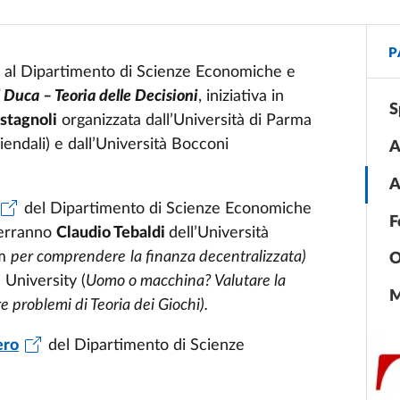
P
a, al Dipartimento di Scienze Economiche e
l Duca – Teoria delle Decisioni
, iniziativa in
S
stagnoli
organizzata dall’Università di Parma
ndali) e dall’Università Bocconi
A
A
del Dipartimento di Scienze Economiche
F
rverranno
Claudio Tebaldi
dell’Università
am
per comprendere
la finanza decentralizzata)
O
University (
Uomo o macchina? Valutare la
M
re problemi di Teoria dei Giochi).
ero
del Dipartimento di Scienze