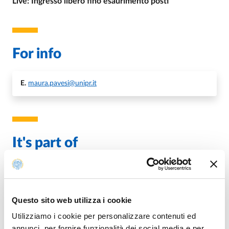
Live: Ingresso libero fino esaurimento posti
For info
E.
maura.pavesi@unipr.it
It's part of
Divulgazione di matematica, fisica e informatica
MONDAY 1 JANUARY 2024
Questo sito web utilizza i cookie
Utilizziamo i cookie per personalizzare contenuti ed
annunci, per fornire funzionalità dei social media e per