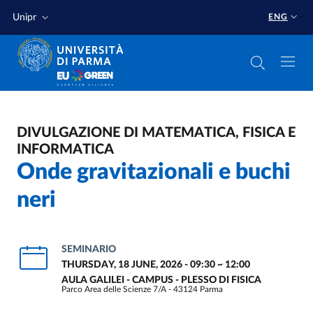
Skip to main content
Skip to footer
Unipr
ENG
DIVULGAZIONE DI MATEMATICA, FISICA E
INFORMATICA
Onde gravitazionali e buchi
neri
SEMINARIO
THURSDAY, 18 JUNE, 2026 - 09:30
~
12:00
AULA GALILEI - CAMPUS - PLESSO DI FISICA
Parco Area delle Scienze 7/A - 43124 Parma