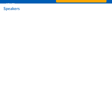
STAFF
Speakers
DATA PROTECTION - PRIVACY
SUPPORT THE UNIVERSITY
PRESS OFFICE
URP - PUBLIC RELATIONS OFFICE
Facebook
Instagram
TikTok
X
Linkedin
Youtube
Flickr
WhatsAp
Accessibility
Cookie settings
Note legali