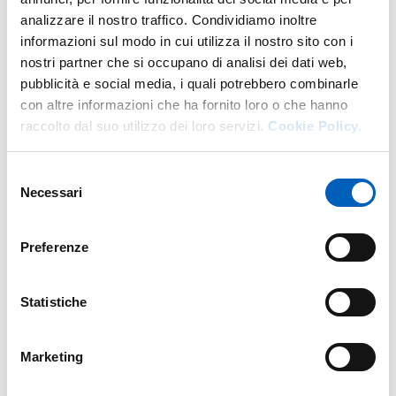
analizzare il nostro traffico. Condividiamo inoltre
informazioni sul modo in cui utilizza il nostro sito con i
Map
nostri partner che si occupano di analisi dei dati web,
pubblicità e social media, i quali potrebbero combinarle
con altre informazioni che ha fornito loro o che hanno
+
raccolto dal suo utilizzo dei loro servizi.
Cookie Policy.
−
Selezione
Necessari
del
consenso
Preferenze
Statistiche
Marketing