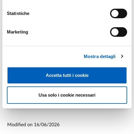
Statistiche
Access mode
Marketing
Online: Accesso libero
https://events.teams.microsoft.com/event/62ece9cf-
e1da-468a-8ea3-374e9d01b1f4@c…
Mostra dettagli
Accetta tutti i cookie
For info
Usa solo i cookie necessari
E.
eugreen@unipr.it
Modified on
16/06/2026