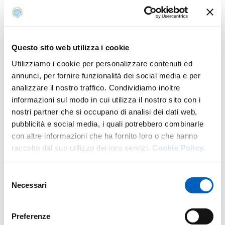
Un’occasione per raccontare come curiosità, creatività e
innovazione possano contribuire a costruire un futuro
più sostenibile e inclusivo.
Il percorso di Bright Findings proseguirà nell’
autunno
Questo sito web utilizza i cookie
2026
con altri tre webinar dedicati a temi di grande
Utilizziamo i cookie per personalizzare contenuti ed
attualità:
annunci, per fornire funzionalità dei social media e per
analizzare il nostro traffico. Condividiamo inoltre
Settembre
–
The Resilience Blueprint: Decoding Wild
informazioni sul modo in cui utilizza il nostro sito con i
Rye to Future-Proof Agriculture
, con Inna Mashevska
nostri partner che si occupano di analisi dei dati web,
della Wrocław University of Environmental and Life
pubblicità e social media, i quali potrebbero combinarle
Sciences.
con altre informazioni che ha fornito loro o che hanno
Ottobre
–
From Evidence to Action: Empowering
raccolto dal suo utilizzo dei loro servizi.
Cookie Policy.
Women Entrepreneurs through Generative AI
, con
Myriam Raymond dell’Università di Angers.
Selezione
Novembre
–
From Freezing to Function: Optimistic
Necessari
del
Perspectives in Sperm Cryopreservation
, con
consenso
Azindokht Babapour della Wrocław University of
Environmental and Life Sciences.
Preferenze