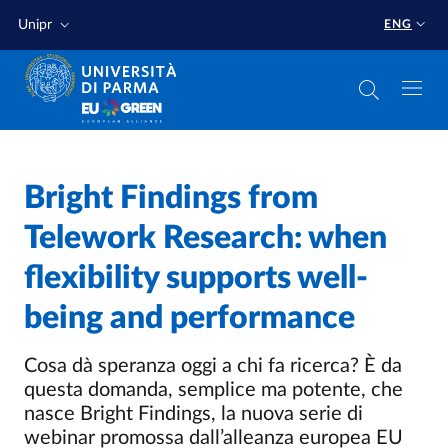
Skip to main content
Skip to footer
Unipr
ENG
Bright Findings from
Telework Research: when
flexibility supports well-
being and performance
Cosa dà speranza oggi a chi fa ricerca? È da
questa domanda, semplice ma potente, che
nasce Bright Findings, la nuova serie di
webinar promossa dall’alleanza europea EU