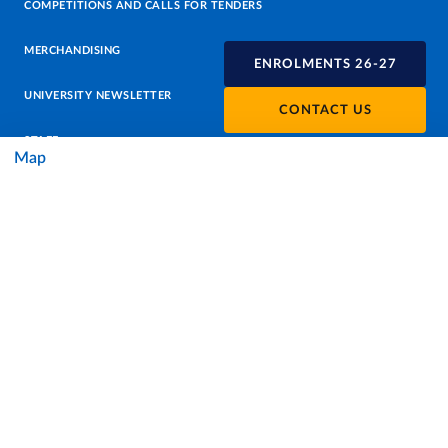
COMPETITIONS AND CALLS FOR TENDERS
MERCHANDISING
ENROLMENTS 26-27
UNIVERSITY NEWSLETTER
CONTACT US
STAFF
Map
DATA PROTECTION - PRIVACY
SUPPORT THE UNIVERSITY
PRESS OFFICE
URP - PUBLIC RELATIONS OFFICE
Facebook
Instagram
TikTok
X
Linkedin
Youtube
Flickr
WhatsAp