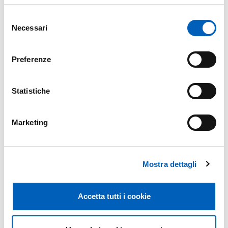
Selezione
Necessari
del
consenso
Preferenze
Leaflet
Statistiche
Modified on
06/07/2026
Marketing
Mostra dettagli
Accetta tutti i cookie