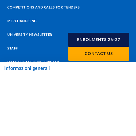
COMPETITIONS AND CALLS FOR TENDERS
MERCHANDISING
UNIVERSITY NEWSLETTER
ENROLMENTS 26-27
STAFF
CONTACT US
DATA PROTECTION - PRIVACY
Informazioni generali
SUPPORT THE UNIVERSITY
PRESS OFFICE
URP - PUBLIC RELATIONS OFFICE
Facebook
Instagram
TikTok
X
Linkedin
Youtube
Flickr
WhatsAp