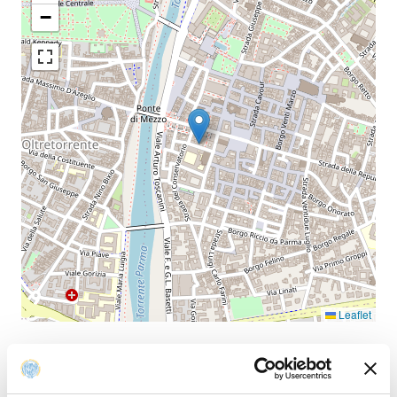
−
Leaflet