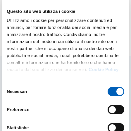
Regolamento
Questo sito web utilizza i cookie
Regolamento Centro Universitario di Studi Bioetici
Utilizziamo i cookie per personalizzare contenuti ed
(University Center of Bioethics) - UCB
annunci, per fornire funzionalità dei social media e per
analizzare il nostro traffico. Condividiamo inoltre
informazioni sul modo in cui utilizza il nostro sito con i
Modified on
09/09/2025
nostri partner che si occupano di analisi dei dati web,
pubblicità e social media, i quali potrebbero combinarle
con altre informazioni che ha fornito loro o che hanno
raccolto dal suo utilizzo dei loro servizi.
Cookie Policy.
Related contents
Selezione
Necessari
del
consenso
Preferenze
Statistiche