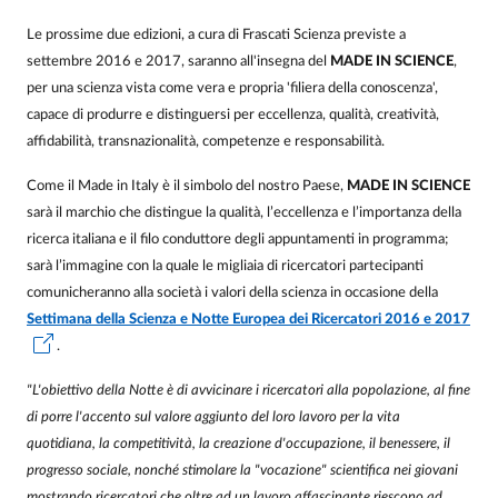
Le prossime due edizioni, a cura di Frascati Scienza previste a
settembre 2016 e 2017, saranno all'insegna del
MADE IN SCIENCE
,
per una scienza vista come vera e propria 'filiera della conoscenza',
capace di produrre e distinguersi per eccellenza, qualità, creatività,
affidabilità, transnazionalità, competenze e responsabilità.
Come il Made in Italy è il simbolo del nostro Paese,
MADE IN SCIENCE
sarà il marchio che distingue la qualità, l’eccellenza e l’importanza della
ricerca italiana e il filo conduttore degli appuntamenti in programma;
sarà l’immagine con la quale le migliaia di ricercatori partecipanti
comunicheranno alla società i valori della scienza in occasione della
Settimana della Scienza e Notte Europea dei Ricercatori 2016 e 2017
.
"L'obiettivo della Notte è di avvicinare i ricercatori alla popolazione, al fine
di porre l'accento sul valore aggiunto del loro lavoro per la vita
quotidiana, la competitività, la creazione d'occupazione, il benessere, il
progresso sociale, nonché stimolare la "vocazione" scientifica nei giovani
mostrando ricercatori che oltre ad un lavoro affascinante riescono ad