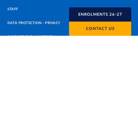
STAFF
ENROLMENTS 26-27
DATA PROTECTION - PRIVACY
CONTACT US
SUPPORT THE UNIVERSITY
PRESS OFFICE
URP - PUBLIC RELATIONS OFFICE
Facebook
Instagram
TikTok
X
Linkedin
Youtube
Flickr
WhatsAp
Accessibility
Cookie settings
Note legali