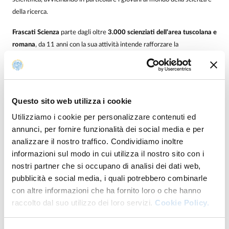
della ricerca.
Frascati Scienza
parte dagli oltre
3.000 scienziati dell’area tuscolana e
romana
, da 11 anni con la sua attività intende rafforzare la
partecipazione alla ricerca come bene comune e diffondere la cultura
scientifica al grande pubblico. I principali enti di ricerca, la Regione
Lazio, la Provincia di Roma, i comuni di Roma, Frascati e dei Castelli
Romani sono fra i partner fondamentali del progetto.
Questo sito web utilizza i cookie
L'intento dell'Associazione Frascati Scienza è di comunicare gli
Utilizziamo i cookie per personalizzare contenuti ed
innumerevoli vantaggi che la scienza può offrire alla società, come ad
annunci, per fornire funzionalità dei social media e per
esempio, sviluppare le applicazioni dei risultati ottenuti dalla ricerca
analizzare il nostro traffico. Condividiamo inoltre
scientifica per il bene comune o realizzare strumenti e modelli per un
informazioni sul modo in cui utilizza il nostro sito con i
ambiente più sostenibile. Un altro tema fondamentale che sarà
nostri partner che si occupano di analisi dei dati web,
presente anche in questa edizione è il ruolo del ricercatore, essenziale
pubblicità e social media, i quali potrebbero combinarle
nello sviluppo della società e cruciale per facilitare la comunicazione con
con altre informazioni che ha fornito loro o che hanno
il grande pubblico: da una parte è necessario educare i ricercatori alla
raccolto dal suo utilizzo dei loro servizi.
Cookie Policy.
cultura della comunicazione e diffusione dei propri risultati al di fuori
del mondo accademico, dall'altra è importante stimolare la curiosità e