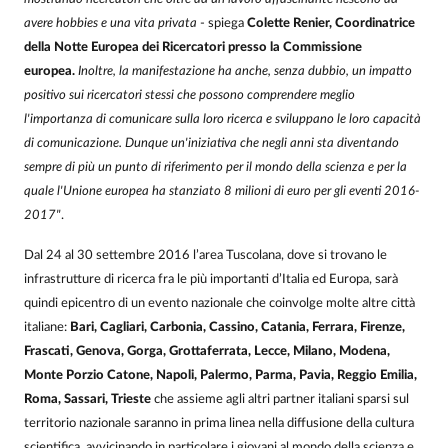
avere hobbies e una vita privata
- spiega
Colette Renier, Coordinatrice
della Notte Europea dei Ricercatori presso la Commissione
europea.
Inoltre, la manifestazione ha anche, senza dubbio, un impatto
positivo sui ricercatori stessi che possono comprendere meglio
l'importanza di comunicare sulla loro ricerca e sviluppano le loro capacità
di comunicazione. Dunque un'iniziativa che negli anni sta diventando
sempre di più un punto di riferimento per il mondo della scienza e per la
quale l'Unione europea ha stanziato 8 milioni di euro per gli eventi 2016-
2017"
.
Dal 24 al 30 settembre 2016 l’area Tuscolana, dove si trovano le
infrastrutture di ricerca fra le più importanti d’Italia ed Europa, sarà
quindi epicentro di un evento nazionale che coinvolge molte altre città
italiane:
Bari, Cagliari, Carbonia, Cassino, Catania, Ferrara, Firenze,
Frascati, Genova, Gorga, Grottaferrata, Lecce, Milano, Modena,
Monte Porzio Catone, Napoli, Palermo, Parma, Pavia, Reggio Emilia,
Roma, Sassari, Trieste
che assieme agli altri partner italiani sparsi sul
territorio nazionale saranno in prima linea nella diffusione della cultura
scientifica, avvicinando in particolare i giovani al mondo della scienza e