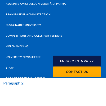
ALUMNI E AMICI DELL’UNIVERSITÀ DI PARMA
TRANSPARENT ADMINISTRATION
SUSTAINABLE UNIVERSITY
COMPETITIONS AND CALLS FOR TENDERS
MERCHANDISING
UNIVERSITY NEWSLETTER
ENROLMENTS 26-27
STAFF
CONTACT US
DATA PROTECTION - PRIVACY
Paragraph 2
SUPPORT THE UNIVERSITY
PRESS OFFICE