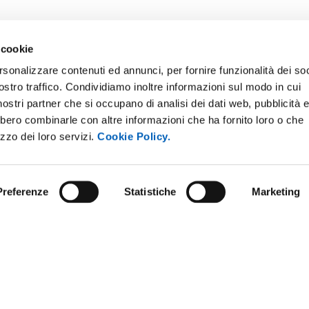
 cookie
rsonalizzare contenuti ed annunci, per fornire funzionalità dei soc
ostro traffico. Condividiamo inoltre informazioni sul modo in cui
E NOTICE BOARD
UNIVERSITY NEWSLETTER
i nostri partner che si occupano di analisi dei dati web, pubblicità 
 E AMICI DELL’UNIVERSITÀ DI
STAFF
bbero combinarle con altre informazioni che ha fornito loro o che
A
izzo dei loro servizi.
Cookie Policy.
DATA PROTECTION - PRIVACY
PARENT ADMINISTRATION
SUPPORT THE UNIVERSITY
INABLE UNIVERSITY
Preferenze
Statistiche
Marketing
PRESS OFFICE
TITIONS AND CALLS FOR
RS
URP - PUBLIC RELATIONS OFF
ANDISING
y policy
Social media policy
Website information