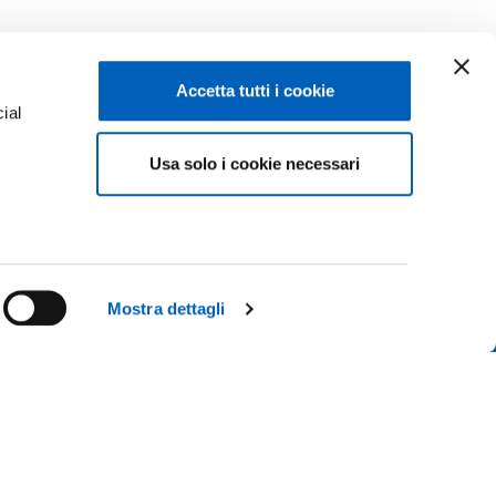
Accetta tutti i cookie
ial
Facebook
Linkedin
Usa solo i cookie necessari
e
Instagram
Youtube
TikTok
Flickr
ENROLMENTS 26-27
X
WhatsApp
Mostra dettagli
CONTACT US
ICE