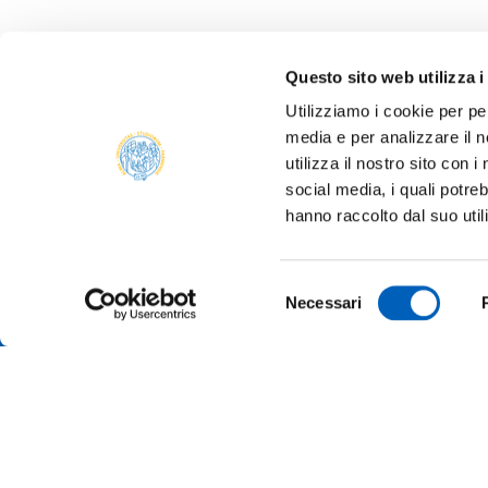
Questo sito web utilizza i
Utilizziamo i cookie per pe
media e per analizzare il n
ONLIN
utilizza il nostro sito con 
ALUMNI
social media, i quali potre
PARM
hanno raccolto dal suo util
Università degli studi di Parma
TRANS
Via Università, 12 - I 43121 Parma
P.IVA 00308780345
SUSTA
Selezione
Tel.
+39 0521 902111
Necessari
del
PEC:
protocollo@pec.unipr.it
COMPE
TENDE
consenso
MERCH
Accessibility
Cookie settings
Note legali
Privac