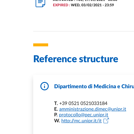
EXPIRED :
WED, 03/02/2021 - 23:59
Reference structure
Dipartimento di Medicina e Chiru
T.
+39 0521 0521033184
E.
amministrazione.dimec@unipr.it
P.
protocollo@pec.unipr.it
W.
http://mc.unipr.it/it