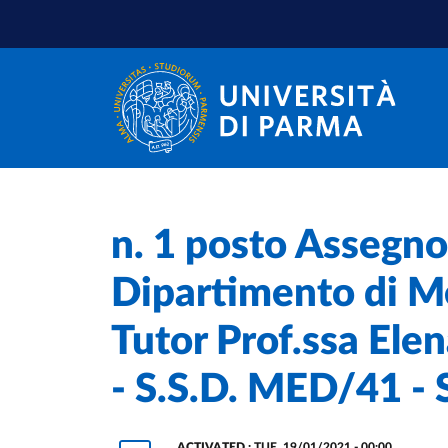
Skip to main content
Skip to footer
Home
/
n. 1 posto Assegno 
Dipartimento di Me
Tutor Prof.ssa El
- S.S.D. MED/41 -
ACTIVATED :
TUE, 19/01/2021 - 00:00