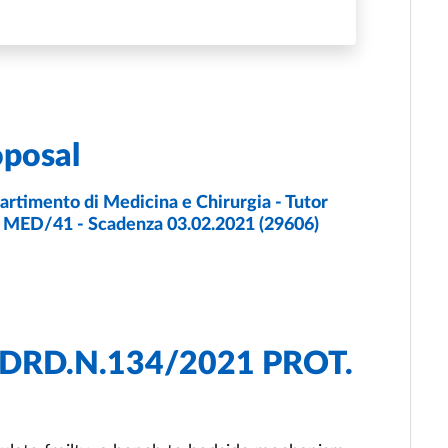
TO DI MEDICINA E CHIRURGIA
oposal
partimento di Medicina e Chirurgia - Tutor
02/2021
. MED/41 - Scadenza 03.02.2021 (29606)
. DRD.N.134/2021 PROT.