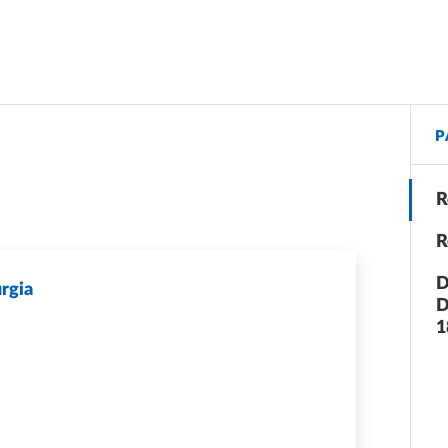
P
R
R
D
rgia
D
1