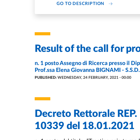
DI DIPARTIMEN
GO TO DESCRIPTION
Result of the call for pr
RESULT OF THE CALL FOR PROPOSAL
n. 1 posto Assegno di Ricerca presso il Di
- LAST UPDATE:
24/
Prof.ssa Elena Giovanna BIGNAMI - S.S.D
PUBLISHED:
WEDNESDAY, 24 FEBRUARY, 2021 - 00:00
Decreto Rettorale REP
10339 del 18.01.2021