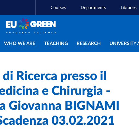
Courses
Departments
Libraries
Main navigation
WHO WE ARE
TEACHING
RESEARCH
UNIVERSITY 
di Ricerca presso il
dicina e Chirurgia -
ena Giovanna BIGNAMI
 Scadenza 03.02.2021