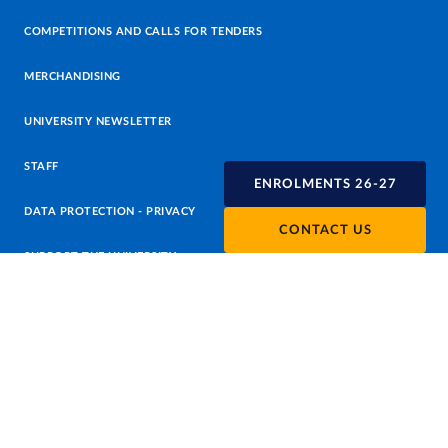
COMPETITIONS AND CALLS FOR TENDERS
MERCHANDISING
UNIVERSITY NEWSLETTER
STAFF
ENROLMENTS 26-27
DATA PROTECTION - PRIVACY
CONTACT US
SUPPORT THE UNIVERSITY
PRESS OFFICE
URP - PUBLIC RELATIONS OFFICE
Facebook
Instagram
TikTok
X
Linkedin
Youtube
Flickr
WhatsAp