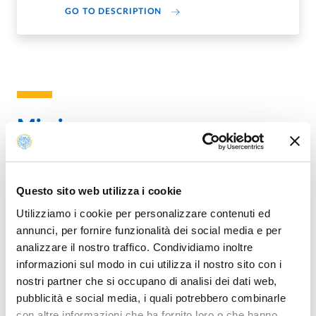
ABOUT MARIA DRAMIS
GO TO DESCRIPTION
Mission
La Unità Organizzativa assicura il coordinamento delle
attività degli Organi collegiali di Governo e di attività
Questo sito web utilizza i cookie
istituzionali richieste dagli Organi di Governo e dal
Direttore Generale, con assunzione di tutte le iniziative
Utilizziamo i cookie per personalizzare contenuti ed
idonee a rispondere con la dovuta flessibilità alle
annunci, per fornire funzionalità dei social media e per
esigenze del processo deliberativo e del funzionamento
analizzare il nostro traffico. Condividiamo inoltre
degli Organi.
informazioni sul modo in cui utilizza il nostro sito con i
nostri partner che si occupano di analisi dei dati web,
pubblicità e social media, i quali potrebbero combinarle
con altre informazioni che ha fornito loro o che hanno