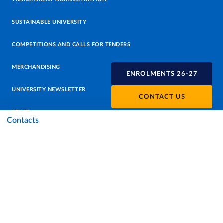
SUSTAINABLE UNIVERSITY
COMPETITIONS AND CALLS FOR TENDERS
MERCHANDISING
ENROLMENTS 26-27
UNIVERSITY NEWSLETTER
CONTACT US
STAFF
Contacts
DATA PROTECTION - PRIVACY
SUPPORT THE UNIVERSITY
PRESS OFFICE
URP - PUBLIC RELATIONS OFFICE