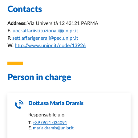
Contacts
Address:
Via Università 12 43121 PARMA
E.
uoc-affariistituzionali@unipr.it
P.
sett.affarigenerali@pec.unipr.it
W.
http://www.unipr.it/node/13926
Person in charge
Dott.ssa
Maria Dramis
Responsabile u.o.
T.
+39 0521 034091
E.
maria.dramis@unipr.it