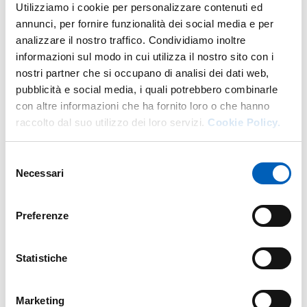
Utilizziamo i cookie per personalizzare contenuti ed
Responsabile del Servizio Prevenzione e Protezione
annunci, per fornire funzionalità dei social media e per
(RSPP) per lo svolgimento delle funzioni previste dalla
analizzare il nostro traffico. Condividiamo inoltre
normativa, attraverso valutazioni specialistiche, misure
informazioni sul modo in cui utilizza il nostro sito con i
strumentali e controlli analitici, secondo i principi e le
nostri partner che si occupano di analisi dei dati web,
tecniche dell’ingegneria della sicurezza; 4. collaborazione
pubblicità e social media, i quali potrebbero combinarle
nell’ambito dell’edilizia universitaria, per le nuove
con altre informazioni che ha fornito loro o che hanno
progettazioni, gli adeguamenti e le trasformazioni di
raccolto dal suo utilizzo dei loro servizi.
Cookie Policy.
strutture esistenti e nella gestione di procedimenti con
implicazioni su fattori di sicurezza negli ambienti di
Selezione
lavoro.
Necessari
del
consenso
Preferenze
Organization chart
Statistiche
Part of
Marketing