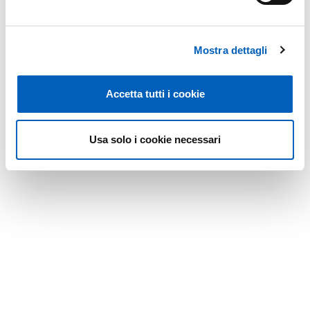
Related staff and business
Mostra dettagli
addresses
Accetta tutti i cookie
Parco Area delle Scienze, 31/A
Usa solo i cookie necessari