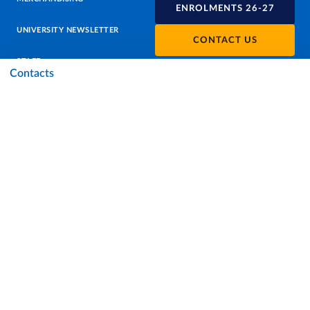
ENROLMENTS 26-27
UNIVERSITY NEWSLETTER
CONTACT US
STAFF
Contacts
DATA PROTECTION - PRIVACY
SUPPORT THE UNIVERSITY
PRESS OFFICE
URP - PUBLIC RELATIONS OFFICE
Facebook
Instagram
TikTok
X
Linkedin
Youtube
Flickr
WhatsAp
Accessibility