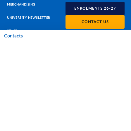
MERCHANDISING
ENROLMENTS 26-27
UNIVERSITY NEWSLETTER
CONTACT US
STAFF
Contacts
DATA PROTECTION - PRIVACY
SUPPORT THE UNIVERSITY
PRESS OFFICE
URP - PUBLIC RELATIONS OFFICE
Facebook
Instagram
TikTok
X
Linkedin
Youtube
Flickr
WhatsAp
Accessibility