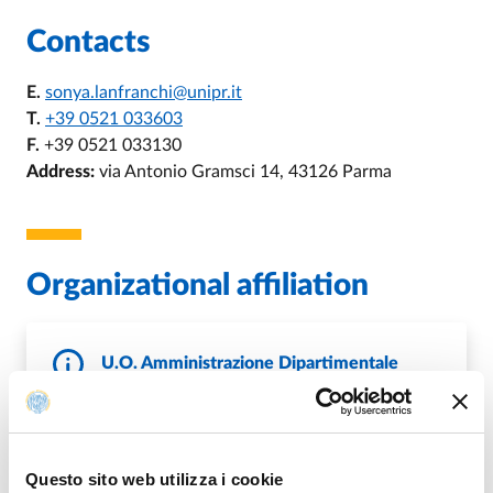
Contacts
E.
sonya.lanfranchi@unipr.it
T.
+39 0521 033603
F.
+39 0521 033130
Address:
via Antonio Gramsci 14, 43126 Parma
Organizational affiliation
U.O. Amministrazione Dipartimentale
Dipartimento di Medicina e Chirurgia
T.
+39 0521 033184
E.
amministrazione.dimec@unipr.it
P.
protocollo@pec.unipr.it
Questo sito web utilizza i cookie