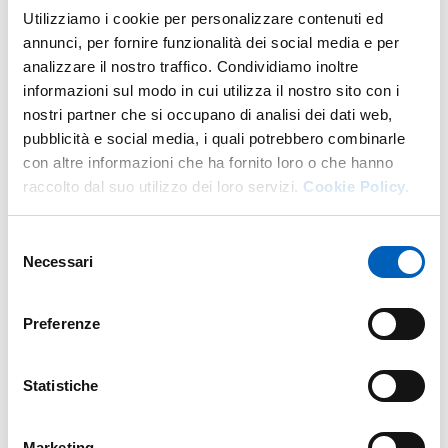
Utilizziamo i cookie per personalizzare contenuti ed
DI U.O. AMMINISTRAZIONE DIPA
GO TO DESCRIPTION
annunci, per fornire funzionalità dei social media e per
analizzare il nostro traffico. Condividiamo inoltre
informazioni sul modo in cui utilizza il nostro sito con i
nostri partner che si occupano di analisi dei dati web,
More facility staff at this address
pubblicità e social media, i quali potrebbero combinarle
con altre informazioni che ha fornito loro o che hanno
Personale tecnico amministrativo
raccolto dal suo utilizzo dei loro servizi.
Cookie Policy.
Selezione
Necessari
del
consenso
Preferenze
Statistiche
Marketing