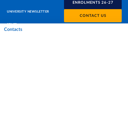
ENROLMENTS 26-27
UNIVERSITY NEWSLETTER
CONTACT US
STAFF
Contacts
DATA PROTECTION - PRIVACY
SUPPORT THE UNIVERSITY
PRESS OFFICE
URP - PUBLIC RELATIONS OFFICE
Facebook
Instagram
TikTok
X
Linkedin
Youtube
Flickr
WhatsAp
Accessibility