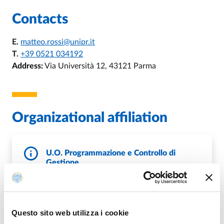
Contacts
E.
matteo.rossi@unipr.it
T.
+39 0521 034192
Address:
Via Università 12, 43121 Parma
Organizational affiliation
U.O. Programmazione e Controllo di
Gestione
E.
gestionedati@unipr.it
,
E.
controllo.gestione@unipr.it
W.
http://controllogestione.unipr.it/
Questo sito web utilizza i cookie