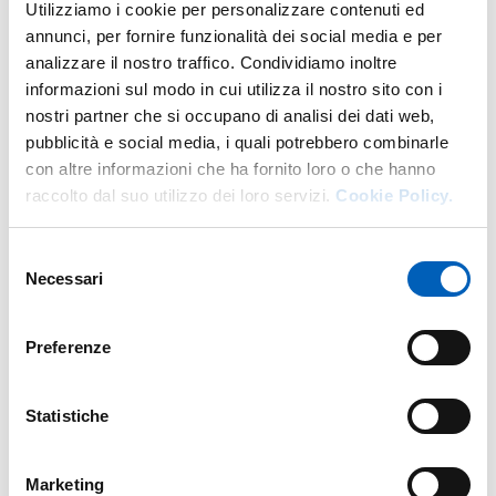
Utilizziamo i cookie per personalizzare contenuti ed
DI U.O. PROGRAMMAZIONE E CO
GO TO DESCRIPTION
annunci, per fornire funzionalità dei social media e per
analizzare il nostro traffico. Condividiamo inoltre
informazioni sul modo in cui utilizza il nostro sito con i
nostri partner che si occupano di analisi dei dati web,
More facility staff at this address
pubblicità e social media, i quali potrebbero combinarle
con altre informazioni che ha fornito loro o che hanno
Personale tecnico amministrativo
raccolto dal suo utilizzo dei loro servizi.
Cookie Policy.
Selezione
Necessari
del
consenso
Preferenze
Statistiche
Marketing