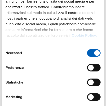
annunci, per fornire funzionalità dei social media e per
analizzare il nostro traffico. Condividiamo inoltre
informazioni sul modo in cui utilizza il nostro sito con i
More facility staff at this address
nostri partner che si occupano di analisi dei dati web,
pubblicità e social media, i quali potrebbero combinarle
Personale tecnico amministrativo
con altre informazioni che ha fornito loro o che hanno
raccolto dal suo utilizzo dei loro servizi.
Cookie Policy.
Selezione
Necessari
del
consenso
Preferenze
Statistiche
Marketing