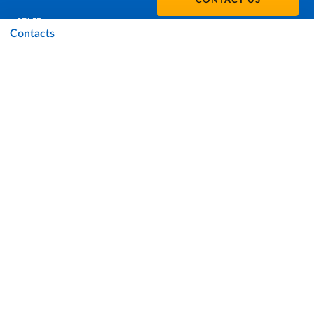
CONTACT US
STAFF
Contacts
DATA PROTECTION - PRIVACY
SUPPORT THE UNIVERSITY
PRESS OFFICE
URP - PUBLIC RELATIONS OFFICE
Facebook
Instagram
TikTok
X
Linkedin
Youtube
Flickr
WhatsAp
Accessibility
Cookie settings
Note legali